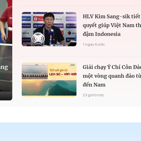
HLV Kim Sang-sik tiết 
quyết giúp Việt Nam t
đậm Indonesia
1 ngày trước
àng
Giải chạy Ý Chí Côn Đả
một vòng quanh đảo từ
đến Nam
23 giờ trước