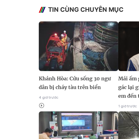
TIN CÙNG CHUYÊN MỤC
Khánh Hòa: Cứu sống 30 ngư
Mái ấm g
dân bị cháy tàu trên biển
gác lại 
em đến 
4 giờ trước
1 giờ trước