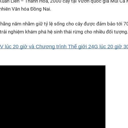
Xuân Liên – Thanh Hoá, 2000 cây tại Vườn quốc gia Mũi Cà
 nhiên Văn hóa Đồng Nai.
o hằng năm nhằm giữ tỷ lệ sống cho cây được đảm bảo tới 7
trải nghiệm khám phá hệ sinh thái rừng cho nhiều đối tượng
 lúc 20 giờ và Chương trình Thế giới 24G lúc 20 giờ 3