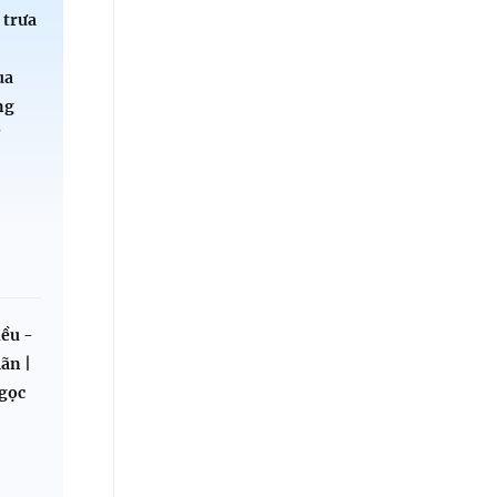
 trưa
:
ua
ng
ử
ều -
ãn |
Ngọc
u