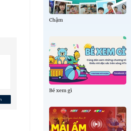
Chậm
Bé xem gì
n