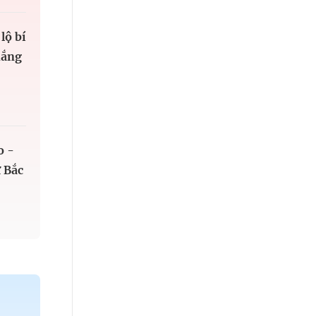
lộ bí
hắng
o -
 Bắc