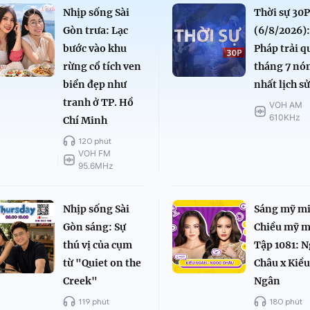
Nhịp sống Sài
Thời sự 30P
Gòn trưa: Lạc
(6/8/2026)
bước vào khu
Pháp trải q
rừng cổ tích ven
tháng 7 nó
biển đẹp như
nhất lịch s
tranh ở TP. Hồ
VOH AM
610KHz
Chí Minh
120 phút
VOH FM
95.6MHz
Nhịp sống Sài
Sáng mỹ mi
Gòn sáng: Sự
Chiều mỹ m
thú vị của cụm
Tập 1081: 
từ "Quiet on the
Châu x Kiề
Creek"
Ngân
119 phút
180 phút