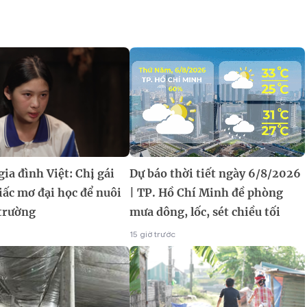
ia đình Việt: Chị gái
Dự báo thời tiết ngày 6/8/2026
giấc mơ đại học để nuôi
| TP. Hồ Chí Minh đề phòng
trường
mưa dông, lốc, sét chiều tối
15 giờ trước