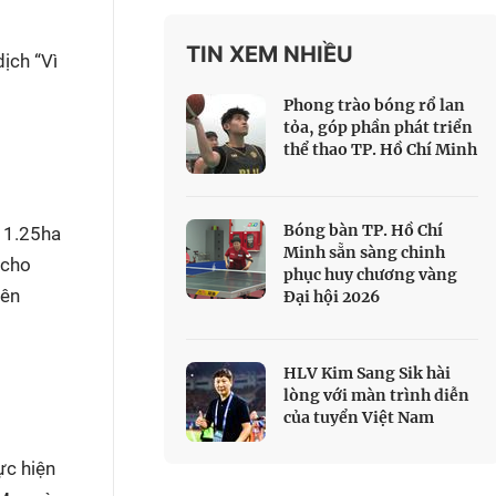
 Thể thao
TIN XEM NHIỀU
c đua xe đạp
ịch “Vì
 Truyền hình
Phong trào bóng rổ lan
c đua offroad
tỏa, góp phần phát triển
thể thao TP. Hồ Chí Minh
V
 Games 33
Bóng bàn TP. Hồ Chí
h 1.25ha
Minh sẵn sàng chinh
 cho
phục huy chương vàng
iên
Đại hội 2026
HLV Kim Sang Sik hài
lòng với màn trình diễn
của tuyển Việt Nam
ực hiện