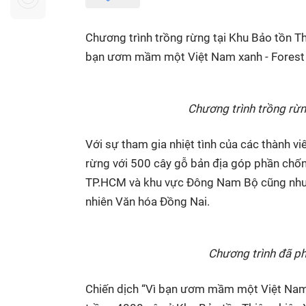
Sự kiện quan tâm
Chuyên đề
HTV Show
Không gian văn hóa
Thành phố
Chương trình trồng rừng tại Khu Bảo tồn Th
Hồ Chí Minh
ngủ
bạn ươm mầm một Việt Nam xanh - Forest
Chuyển đổi số
Chậm
Bé xem gì
Chương trình trồng rừn
Mái ấm gia
Với sự tham gia nhiệt tình của các thành v
Việt
rừng với 500 cây gỗ bản địa góp phần chốn
Các show 
TP.HCM và khu vực Đông Nam Bộ cũng như gì
Các chương
nhiên Văn hóa Đồng Nai.
khác
Chương trình đã ph
Chiến dịch “Vì bạn ươm mầm một Việt Nam 