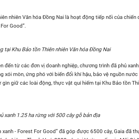
HTV Phim
HTV Sự kiện
HTV
 không
Phim truyền hình
Made By Vietnam
Cuộ
iên nhiên Văn hóa Đồng Nai là hoạt động tiếp nối của chiến d
Cúp
 For Good”.
Phim tài liệu
Ngày hội HTV
Cuộ
Innovation Fest
HT
g tại Khu Bảo tồn Thiên nhiên Văn hóa Đồng Nai
Chung một tấm
SEA
 đình
lòng
iên đến từ các đơn vị doanh nghiệp, chương trình đã phủ xan
g xói mòn, ứng phó với biến đổi khí hậu, bảo vệ nguồn nước
khác
n giữ các loài động, thực vật quí hiếm tại Khu Bảo tồn Th
 trình
ủ xanh 1.25 ha rừng với 500 cây gỗ bản địa
xanh - Forest For Good” đã góp được 6500 cây, Gaia đã th