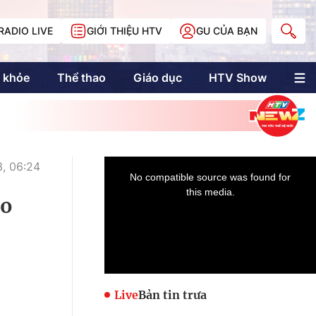
RADIO LIVE
GIỚI THIỆU HTV
GU CỦA BẠN
 khỏe
Thể thao
Giáo dục
HTV Show
nh trị
Multimedia
Multiform
Longform
NewZgraphic
, 06:24
Doanh nhân Sài
Gòn
ho
Các trang liên kết
Live
Bản tin trưa