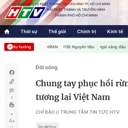
CƠ QUAN BÁO VÀ PHÁT THANH, TRUYỀN HÌNH TP. HỒ CHÍ MINH
ĐÀI PHÁT THANH VÀ TRUYỀN HÌNH
THÀNH PHỐ HỒ CHÍ MINH
Thời sự
Thế giới
Chính trị
Kinh tế
Xu hướng
IRAN
Tết Nguyên tiêu
giá xăng dầu
Thời sự
Thể thao
Văn hóa - G
Trong nước
Trong nướ
Đời sống
Quốc tế
Quốc tế
Chung tay phục hồi r
An Sinh
Sách hay cuối tuần
Thế giới
tương lai Việt Nam
0
Kinh doanh
Công nghệ
Phóng sự
CHÍ BẢO // TRUNG TÂM TIN TỨC HTV