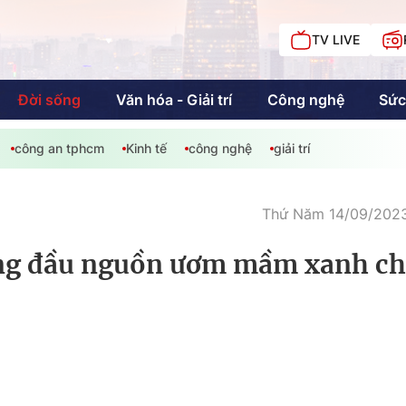
TV LIVE
Đời sống
Văn hóa - Giải trí
Công nghệ
Sức
công an tphcm
Kinh tế
công nghệ
giải trí
iải trí
Giáo dục
Kinh tế
Chí
c
Thứ Năm 14/09/2023
ừng đầu nguồn ươm mầm xanh c
Sức khỏe
Đời sống
Khán giả HTV
Chuyện chúng tôi