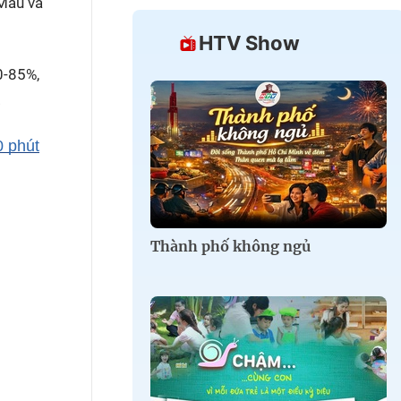
 Mau và
HTV Show
0-85%,
.
0 phút
Thành phố không ngủ