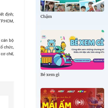
ết định;
Chậm
 TP.HCM,
ử cán bộ
tổ chức,
 cơ chế,
Bé xem gì