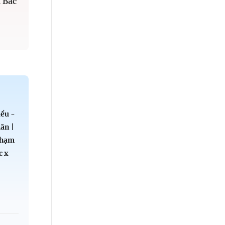
 Bắc
ều -
ãn |
Phạm
c x