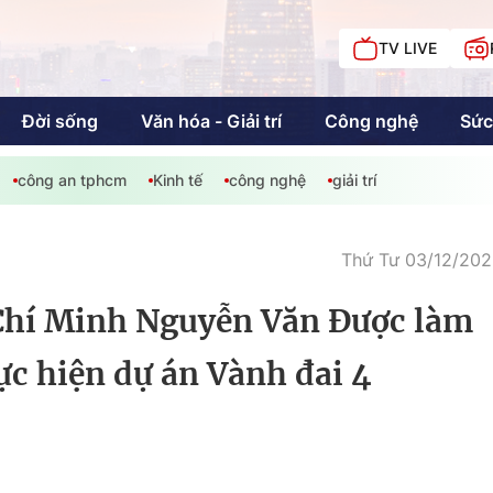
TV LIVE
Đời sống
Văn hóa - Giải trí
Công nghệ
Sức
công an tphcm
Kinh tế
công nghệ
giải trí
iải trí
Giáo dục
Kinh tế
Chí
c
Thứ Tư 03/12/202
Chí Minh Nguyễn Văn Được làm
Sức khỏe
Đời sống
ực hiện dự án Vành đai 4
Khán giả HTV
Chuyện chúng tôi