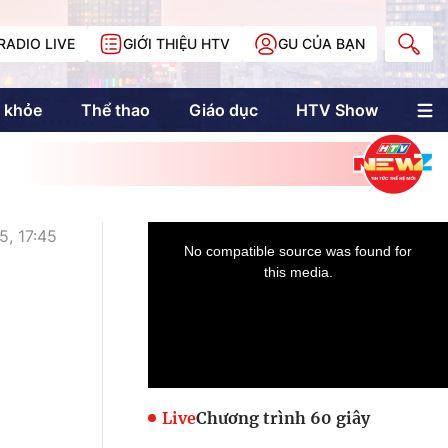
RADIO LIVE
GIỚI THIỆU HTV
GU CỦA BẠN
 khỏe
Thể thao
Giáo dục
HTV Show
nh trị
Multimedia
Multiform
Longform
NewZgraphic
5, 17:45
Doanh nhân Sài
Gòn
Các trang liên kết
Live
Chương trình 60 giây