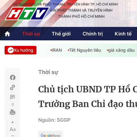
CƠ QUAN BÁO VÀ PHÁT THANH, TRUYỀN HÌNH TP. HỒ CHÍ MINH
ĐÀI PHÁT THANH VÀ TRUYỀN HÌNH
THÀNH PHỐ HỒ CHÍ MINH
Thời sự
Thế giới
Chính trị
Kinh tế
Xu hướng
IRAN
Tết Nguyên tiêu
giá xăng dầu
Thời sự
Thể thao
Văn hóa - G
Trong nước
Trong nướ
Thời sự
Quốc tế
Quốc tế
Chủ tịch UBND TP Hồ 
An Sinh
Sách hay cuối tuần
Thế giới
Trưởng Ban Chỉ đạo th
0
Kinh doanh
Công nghệ
Phóng sự
Nguồn: SGGP