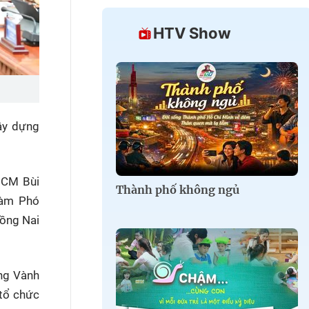
HTV Show
ây dựng
HCM Bùi
Thành phố không ngủ
làm Phó
Đồng Nai
ờng Vành
 tổ chức