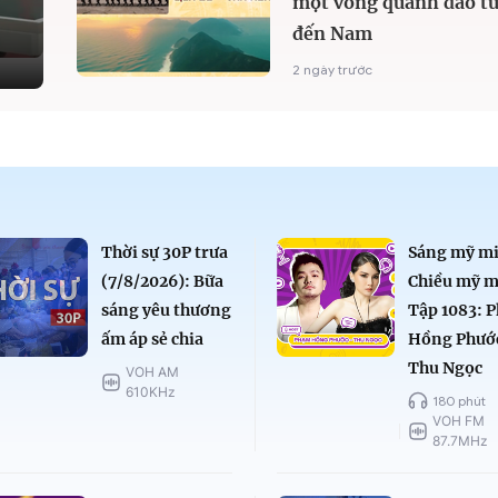
một vòng quanh đảo từ
đến Nam
2 ngày trước
Thời sự 30P trưa
Sáng mỹ mi
(7/8/2026): Bữa
Chiều mỹ m
sáng yêu thương
Tập 1083: 
ấm áp sẻ chia
Hồng Phướ
Thu Ngọc
VOH AM
610KHz
180 phút
VOH FM
87.7MHz