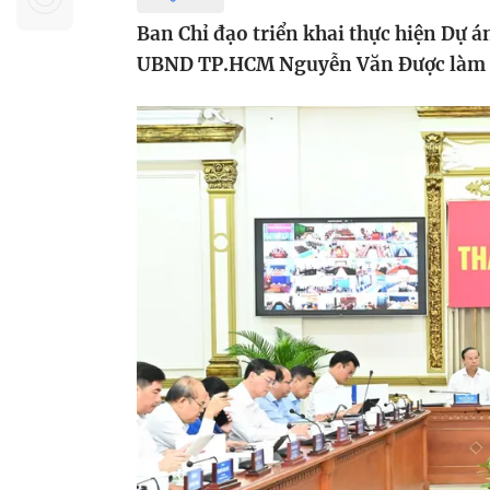
Sự kiện quan tâm
Chuyên đề
HTV Show
Ban Chỉ đạo triển khai thực hiện Dự 
Không gian văn hóa
Thành phố
UBND TP.HCM Nguyễn Văn Được làm 
Hồ Chí Minh
ngủ
Chuyển đổi số
Chậm
Bé xem gì
Mái ấm gia
Việt
Các show 
Các chương
khác