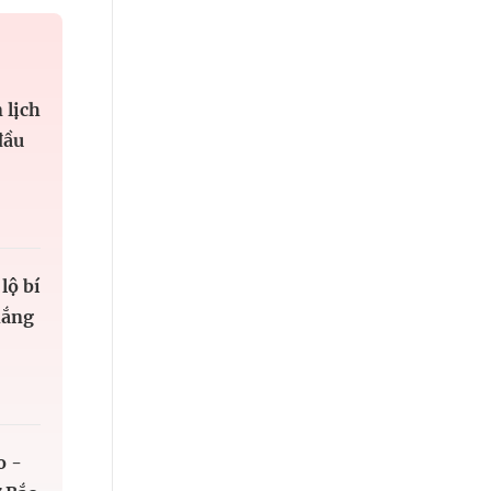
 lịch
đầu
lộ bí
hắng
o -