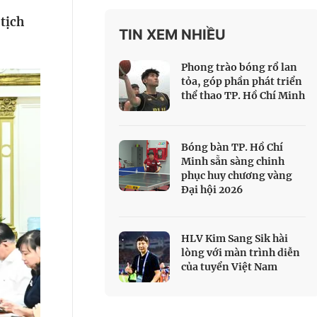
 Thể thao
tịch
TIN XEM NHIỀU
c đua xe đạp
 Truyền hình
Phong trào bóng rổ lan
c đua offroad
tỏa, góp phần phát triển
thể thao TP. Hồ Chí Minh
V
 Games 33
Bóng bàn TP. Hồ Chí
Minh sẵn sàng chinh
phục huy chương vàng
Đại hội 2026
HLV Kim Sang Sik hài
lòng với màn trình diễn
của tuyển Việt Nam