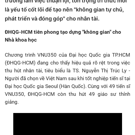
trường làm việc thuận lợi, tôn trọng tri thức mới
là yếu tố cốt lõi để tạo nên "không gian tự chủ,
phát triển và đóng góp" cho nhân tài.
ĐHQG-HCM tiên phong tạo dựng "không gian" cho
Nhà khoa học
Chương trình VNU350 của Đại học Quốc gia TP.HCM
(ĐHQG-HCM) đang cho thấy hiệu quả rõ rệt trong việc
thu hút nhân tài, tiêu biểu là TS. Nguyễn Thị Trúc Ly -
Người đã chọn về Việt Nam sau khi tốt nghiệp tiến sĩ tại
Đại học Quốc gia Seoul (Hàn Quốc). Cùng với 49 tiến sĩ
VNU350, ĐHQG-HCM còn thu hút 49 giáo sư thỉnh
giảng.