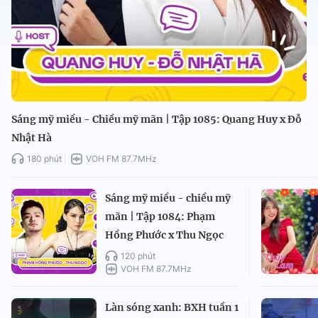
Sáng mỹ miều - Chiều mỹ mãn | Tập 1085: Quang Huy x Đỗ
Nhật Hà
180 phút
VOH FM 87.7MHz
Sáng mỹ miều - chiều mỹ
mãn | Tập 1084: Phạm
Hồng Phước x Thu Ngọc
120 phút
VOH FM 87.7MHz
Làn sóng xanh: BXH tuần 1