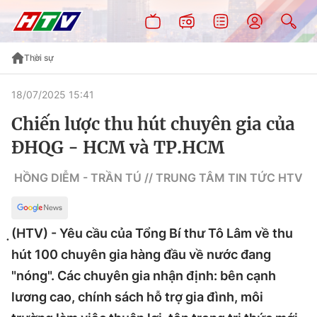
Thời sự
18/07/2025 15:41
Chiến lược thu hút chuyên gia của
ĐHQG - HCM và TP.HCM
HỒNG DIỄM - TRẦN TÚ // TRUNG TÂM TIN TỨC HTV
̣(HTV) - Yêu cầu của Tổng Bí thư Tô Lâm về thu
hút 100 chuyên gia hàng đầu về nước đang
"nóng". Các chuyên gia nhận định: bên cạnh
lương cao, chính sách hỗ trợ gia đình, môi