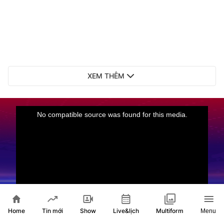
XEM THÊM
Home
Show
Live&lịch
Tin mới
Multiform
Menu
Live
Vườn âm nhạc: Phép màu từ trái tim