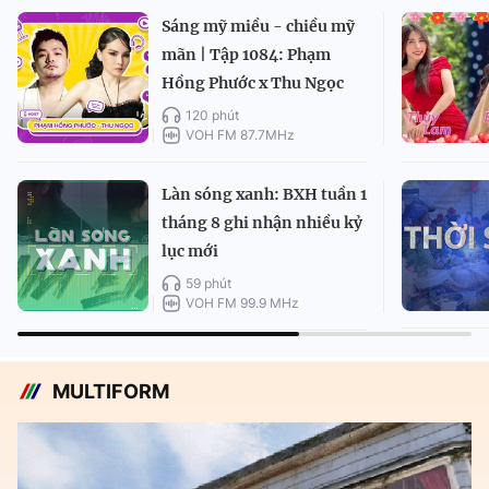
Sáng mỹ miều - chiều mỹ
mãn | Tập 1084: Phạm
Hồng Phước x Thu Ngọc
120 phút
VOH FM 87.7MHz
Làn sóng xanh: BXH tuần 1
tháng 8 ghi nhận nhiều kỷ
lục mới
59 phút
VOH FM 99.9 MHz
MULTIFORM