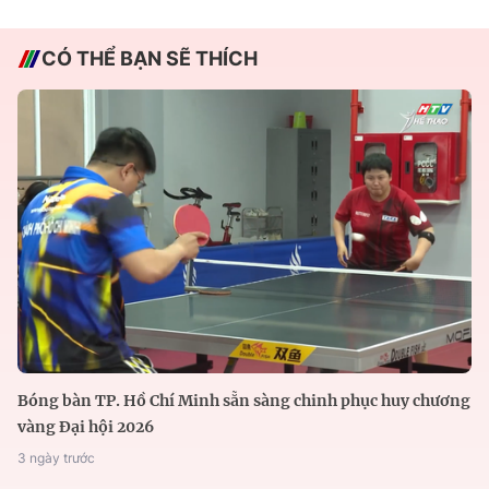
CÓ THỂ BẠN SẼ THÍCH
Bóng bàn TP. Hồ Chí Minh sẵn sàng chinh phục huy chương
vàng Đại hội 2026
3 ngày trước