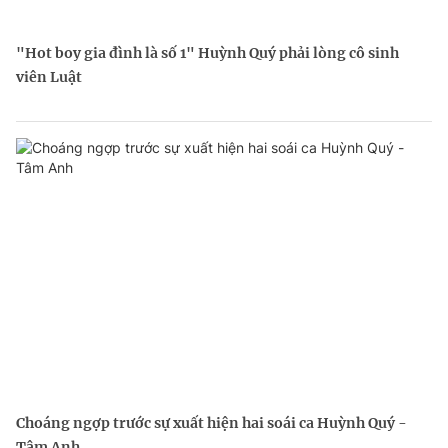
"Hot boy gia đình là số 1" Huỳnh Quý phải lòng cô sinh
viên Luật
Choáng ngợp trước sự xuất hiện hai soái ca Huỳnh Quý -
Tâm Anh