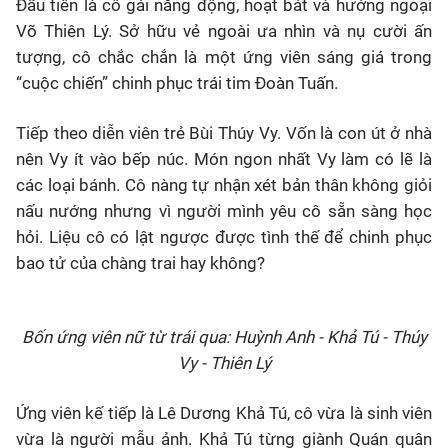
Đầu tiên là cô gái năng động, hoạt bát và hướng ngoại
Võ Thiên Lý. Sở hữu vẻ ngoài ưa nhìn và nụ cười ấn
tượng, cô chắc chắn là một ứng viên sáng giá trong
“cuộc chiến” chinh phục trái tim Đoàn Tuấn.
Tiếp theo diễn viên trẻ Bùi Thúy Vy. Vốn là con út ở nhà
nên Vy ít vào bếp núc. Món ngon nhất Vy làm có lẽ là
các loại bánh. Cô nàng tự nhận xét bản thân không giỏi
nấu nướng nhưng vì người mình yêu cô sẵn sàng học
hỏi. Liệu cô có lật ngược được tình thế để chinh phục
bao tử của chàng trai hay không?
Bốn ứng viên nữ từ trái qua: Huỳnh Anh - Khả Tú - Thúy
Vy - Thiên Lý
Ứng viên kế tiếp là Lê Dương Khả Tú, cô vừa là sinh viên
vừa là người mẫu ảnh. Khả Tú từng giành Quán quân