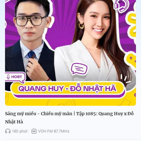
Sáng mỹ miều - Chiều mỹ mãn | Tập 1085: Quang Huy x Đỗ
Nhật Hà
180 phút
VOH FM 87.7MHz