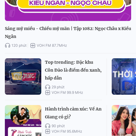
Sáng mỹ miều - Chiều mỹ mãn | Tập 1082: Ngọc Châu x Kiều
Ngân
120 phút
VOH FM 87.7MHz
Top trending: Đặc khu
Côn Đảo là điểm đến xanh,
hấp dẫn
29 phút
VOH FM 99.9 MHz
Hành trình cảm xúc: Về An
Giang có gì?
90 phút
VOH FM 95.6MHz