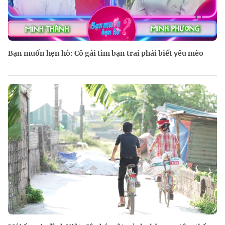
Bạn muốn hẹn hò: Cô gái tìm bạn trai phải biết yêu mèo