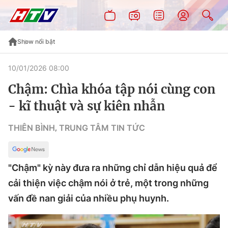
Show nổi bật
10/01/2026 08:00
Chậm: Chìa khóa tập nói cùng con
- kĩ thuật và sự kiên nhẫn
THIÊN BÌNH
TRUNG TÂM TIN TỨC
,
"Chậm" kỳ này đưa ra những chỉ dẫn hiệu quả để
cải thiện việc chậm nói ở trẻ, một trong những
vấn đề nan giải của nhiều phụ huynh.