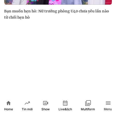
Bạn muốn hẹn hò: Nữ trưởng phòng U40 chưa yêu lần nào
từ chối hẹn hò
Home
Show
Live&lịch
Tin mới
Multiform
Menu