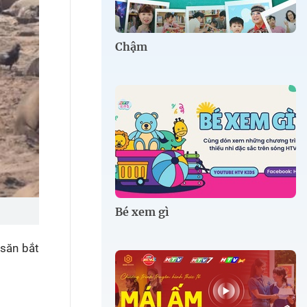
Chậm
Bé xem gì
 săn bắt