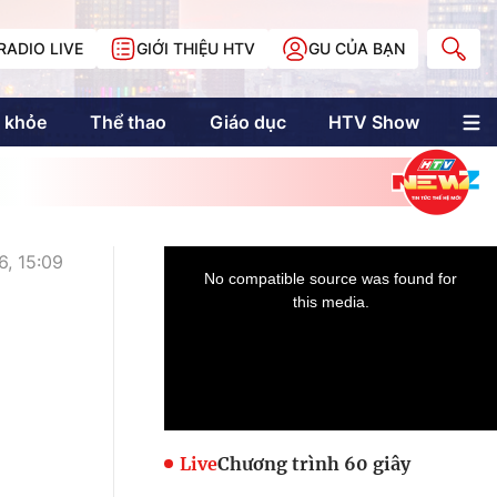
RADIO LIVE
GIỚI THIỆU HTV
GU CỦA BẠN
 khỏe
Thể thao
Giáo dục
HTV Show
nh trị
Multimedia
Multiform
Longform
NewZgraphic
6, 15:09
Doanh nhân Sài
Gòn
Các trang liên kết
Live
Chương trình 60 giây