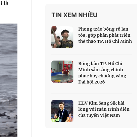
i là
 Thể thao
TIN XEM NHIỀU
c đua xe đạp
 Truyền hình
Phong trào bóng rổ lan
c đua offroad
tỏa, góp phần phát triển
thể thao TP. Hồ Chí Minh
V
 Games 33
Bóng bàn TP. Hồ Chí
Minh sẵn sàng chinh
phục huy chương vàng
Đại hội 2026
HLV Kim Sang Sik hài
lòng với màn trình diễn
của tuyển Việt Nam