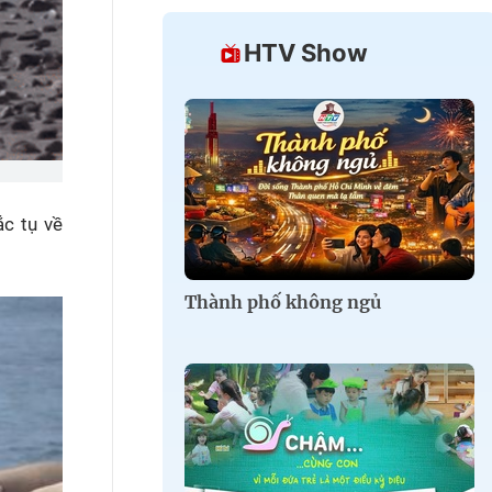
HTV Show
c tụ về
Thành phố không ngủ