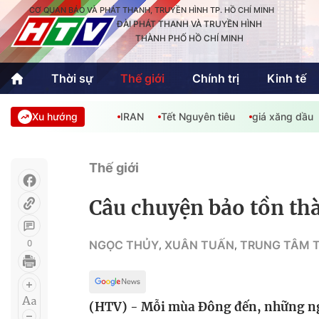
CƠ QUAN BÁO VÀ PHÁT THANH, TRUYỀN HÌNH TP. HỒ CHÍ MINH
ĐÀI PHÁT THANH VÀ TRUYỀN HÌNH
THÀNH PHỐ HỒ CHÍ MINH
Thời sự
Thế giới
Chính trị
Kinh tế
Xu hướng
IRAN
Tết Nguyên tiêu
giá xăng dầu
Thời sự
Thể thao
Văn hóa - G
Trong nước
Trong nướ
Thế giới
Quốc tế
Quốc tế
Câu chuyện bảo tồn thà
An Sinh
Sách hay cuối tuần
Thế giới
0
NGỌC THỦY
XUÂN TUẤN
TRUNG TÂM T
,
,
Kinh doanh
Công nghệ
Phóng sự
(HTV) - Mỗi mùa Đông đến, những ngư