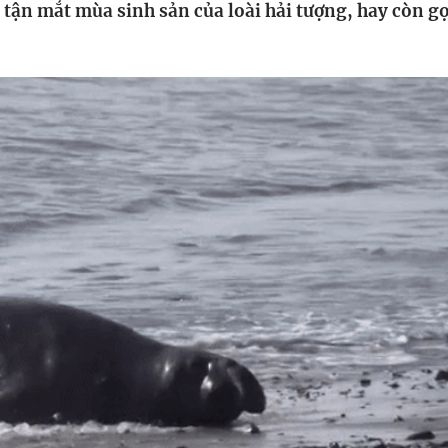
 tận mắt mùa sinh sản của loài hải tượng, hay còn gọ
HTV Phim
HTV Sự kiện
HTV
 không
Phim truyền hình
Made By Vietnam
Cuộ
Cúp
Phim tài liệu
Ngày hội HTV
Cuộ
Innovation Fest
HT
Chung một tấm
SEA
 đình
lòng
khác
 trình