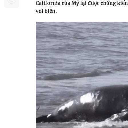
California của Mỹ lại được chứng kiến
Sự kiện quan tâm
Chuyên đề
HTV Show
voi biển.
Không gian văn hóa
Thành phố
Hồ Chí Minh
ngủ
Chuyển đổi số
Chậm
Bé xem gì
Mái ấm gia
Việt
Các show 
Các chương
khác