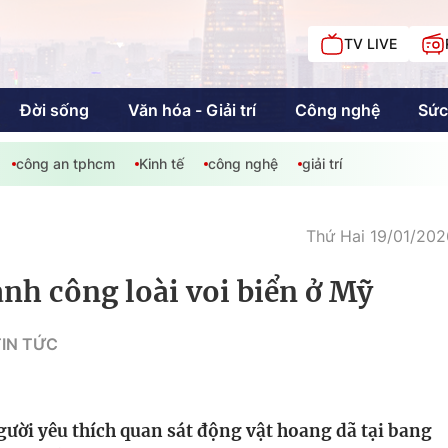
TV LIVE
Đời sống
Văn hóa - Giải trí
Công nghệ
Sức
công an tphcm
Kinh tế
công nghệ
giải trí
iải trí
Giáo dục
Kinh tế
Chí
c
Thứ Hai 19/01/202
nh công loài voi biển ở Mỹ
Sức khỏe
Đời sống
IN TỨC
Khán giả HTV
Chuyện chúng tôi
ời yêu thích quan sát động vật hoang dã tại bang