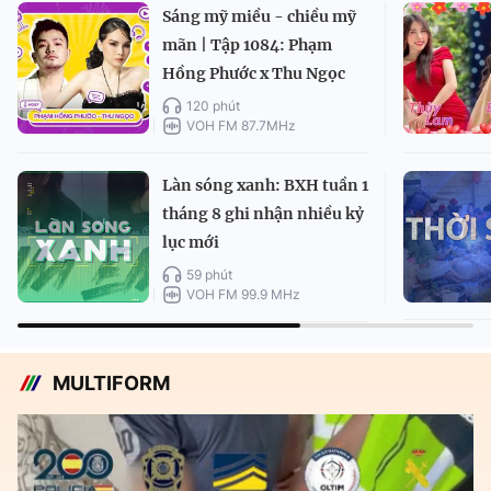
Sáng mỹ miều - chiều mỹ
mãn | Tập 1084: Phạm
Hồng Phước x Thu Ngọc
120 phút
VOH FM 87.7MHz
Làn sóng xanh: BXH tuần 1
tháng 8 ghi nhận nhiều kỷ
lục mới
59 phút
VOH FM 99.9 MHz
MULTIFORM