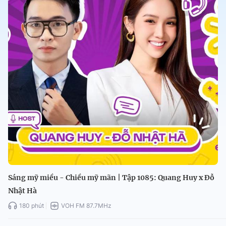
Sáng mỹ miều - Chiều mỹ mãn | Tập 1085: Quang Huy x Đỗ
Nhật Hà
180 phút
VOH FM 87.7MHz