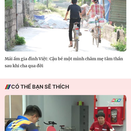
Mái ấm gia đình Việt: Cậu bé một mình chăm mẹ tâm thần
sau khi cha qua đời
CÓ THỂ BẠN SẼ THÍCH