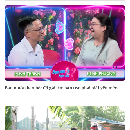
Bạn muốn hẹn hò: Cô gái tìm bạn trai phải biết yêu mèo