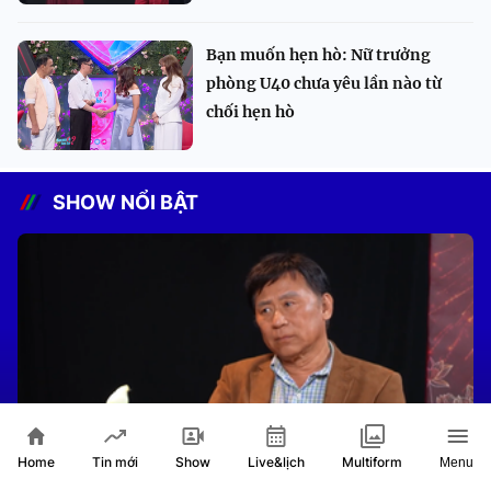
Bạn muốn hẹn hò: Nữ trưởng
phòng U40 chưa yêu lần nào từ
chối hẹn hò
SHOW NỔI BẬT
Home
Show
Live&lịch
Tin mới
Multiform
Menu