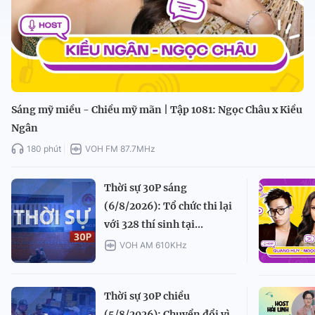
Sáng mỹ miều - Chiều mỹ mãn | Tập 1081: Ngọc Châu x Kiều
Ngân
180 phút
VOH FM 87.7MHz
Thời sự 30P sáng
(6/8/2026): Tổ chức thi lại
với 328 thí sinh tại...
VOH AM 610KHz
Thời sự 30P chiều
(5/8/2026): Chuyển đổi vì