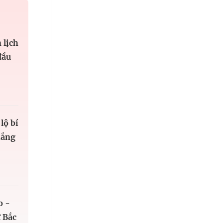
 lịch
đầu
lộ bí
hắng
o -
 Bắc