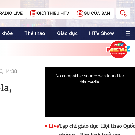
RADIO LIVE
GIỚI THIỆU HTV
GU CỦA BẠN
 khỏe
Thể thao
Giáo dục
HTV Show
nh trị
Multimedia
Multiform
Longform
NewZgraphic
, 14:38
Doanh nhân Sài
Gòn
la,
Các trang liên kết
Live
Tạp chí giáo dục: Hội thao Quố