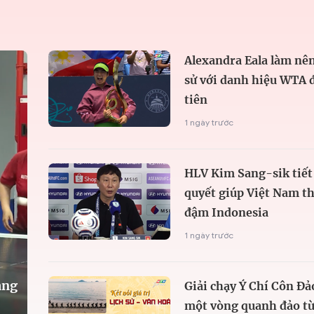
Alexandra Eala làm nên
sử với danh hiệu WTA 
tiên
1 ngày trước
HLV Kim Sang-sik tiết 
quyết giúp Việt Nam t
đậm Indonesia
1 ngày trước
àng
Giải chạy Ý Chí Côn Đả
một vòng quanh đảo từ