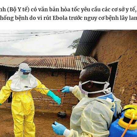
HTV Phim
HTV Sự kiện
HTV
(Bộ Y tế) có văn bản hỏa tốc yêu cầu các cơ sở y tế, 
 không
Phim truyền hình
Made By Vietnam
Cuộ
hống bệnh do vi rút Ebola trước nguy cơ bệnh lây lan
Cúp
Phim tài liệu
Ngày hội HTV
Cuộ
Innovation Fest
HT
Chung một tấm
SEA
 đình
lòng
khác
 trình