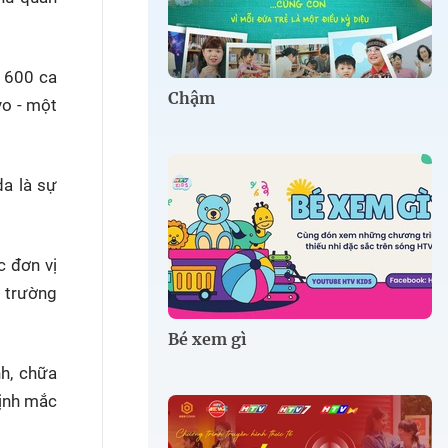
n 600 ca
Chậm
yo - một
a là sự
c đơn vị
c trường
Bé xem gì
h, chữa
định mắc