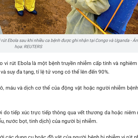
 rút Ebola sau khi nhiều ca bệnh được ghi nhận tại Congo và Uganda - Ả
họa: REUTERS
 vi rút Ebola là một bệnh truyền nhiễm cấp tính và nghiêm
à suy đa tạng, tỉ lệ tử vong có thể lên đến 90%.
 mô, máu và dịch cơ thể của động vật hoặc người nhiễm bệnh
ời do tiếp xúc trực tiếp thông qua vết thương da hoặc niêm
ểu, nước bọt, tinh dịch) của người bị nhiễm.
ới các dụng cụ hoặc đồ vật của người bệnh bị nhiễm vi rút 