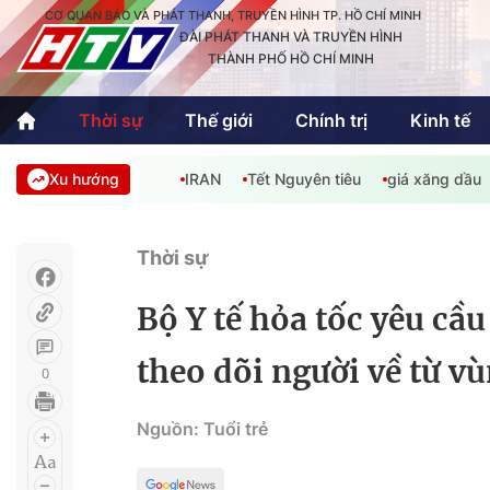
CƠ QUAN BÁO VÀ PHÁT THANH, TRUYỀN HÌNH TP. HỒ CHÍ MINH
ĐÀI PHÁT THANH VÀ TRUYỀN HÌNH
THÀNH PHỐ HỒ CHÍ MINH
Thời sự
Thế giới
Chính trị
Kinh tế
Xu hướng
IRAN
Tết Nguyên tiêu
giá xăng dầu
Thời sự
Thể thao
Văn hóa - G
Trong nước
Trong nướ
Thời sự
Quốc tế
Quốc tế
Bộ Y tế hỏa tốc yêu cầ
An Sinh
Sách hay cuối tuần
Thế giới
theo dõi người về từ v
0
Kinh doanh
Công nghệ
Phóng sự
Nguồn: Tuổi trẻ