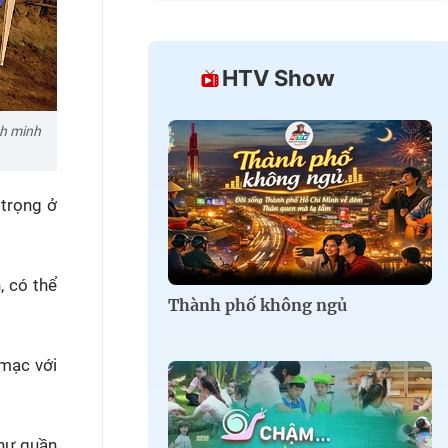
HTV Show
nh minh
 trọng ở
, có thể
Thành phố không ngủ
 mạc với
như quần