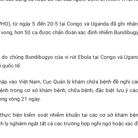
(WHO), từ ngày 5 đến 20-5 tại Congo và Uganda đã ghi nhậ
 vong, hơn 50 ca được chẩn đoán xác định nhiễm Bundibug
do chủng Bundibugyo của vi rút Ebola tại Congo và Ugand
 quốc tế.
hập vào Việt Nam, Cục Quản lý khám chữa bệnh đề nghị cá
ệnh trong cơ sở khám bệnh, chữa bệnh, đặc biệt lưu ý cá
ong vòng 21 ngày.
 thực hiện kiểm soát nhiễm khuẩn tại các cơ sở khám bện
cách ly nghiêm ngặt tất cả các trường hợp nghi ngờ hoặc xác 