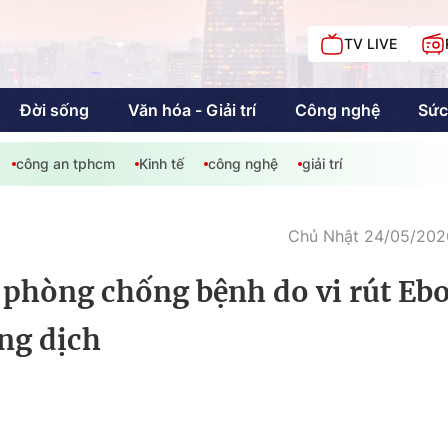
TV LIVE
Đời sống
Văn hóa - Giải trí
Công nghệ
Sức
công an tphcm
Kinh tế
công nghệ
giải trí
iải trí
Giáo dục
Kinh tế
Chí
c
Chủ Nhật 24/05/2026
u phòng chống bệnh do vi rút Ebo
Sức khỏe
Đời sống
ùng dịch
Khán giả HTV
Chuyện chúng tôi