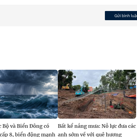
Gửi bình luậ
c Bộ và Biển Đông có
Bất kể nắng mưa: Nỗ lực đưa các
 cấp 8, biển động mạnh
anh sớm về với quê hương