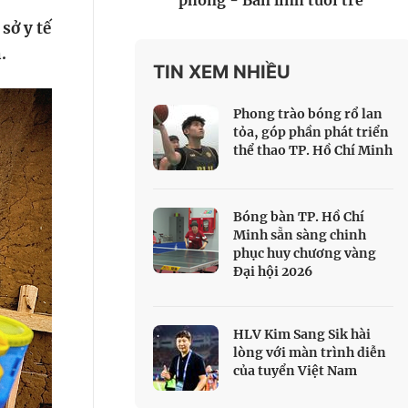
phòng - Bản lĩnh tuổi trẻ
 Thể thao
sở y tế
c đua xe đạp
.
 Truyền hình
TIN XEM NHIỀU
c đua offroad
Phong trào bóng rổ lan
V
tỏa, góp phần phát triển
thể thao TP. Hồ Chí Minh
 Games 33
Bóng bàn TP. Hồ Chí
Minh sẵn sàng chinh
phục huy chương vàng
Đại hội 2026
HLV Kim Sang Sik hài
lòng với màn trình diễn
của tuyển Việt Nam