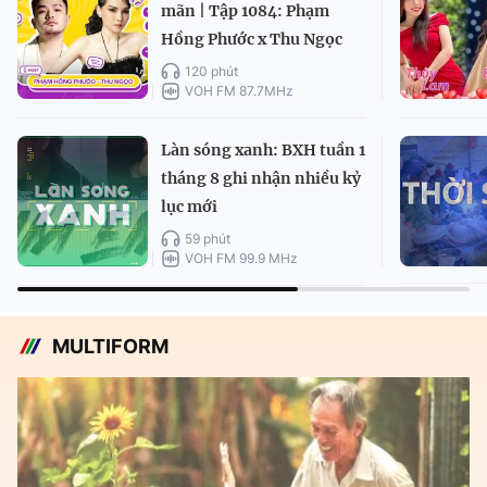
mãn | Tập 1084: Phạm
Hồng Phước x Thu Ngọc
120 phút
VOH FM 87.7MHz
Làn sóng xanh: BXH tuần 1
tháng 8 ghi nhận nhiều kỷ
lục mới
59 phút
VOH FM 99.9 MHz
MULTIFORM