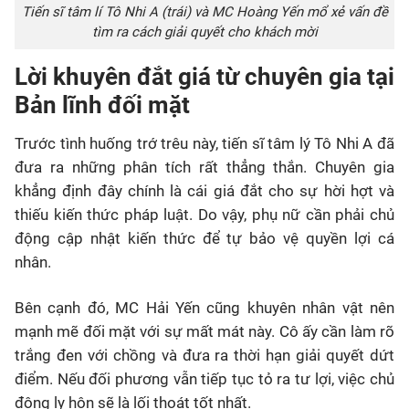
Tiến sĩ tâm lí Tô Nhi A (trái) và MC Hoàng Yến mổ xẻ vấn đề
tìm ra cách giải quyết cho khách mời
Lời khuyên đắt giá từ chuyên gia tại
Bản lĩnh đối mặt
Trước tình huống trớ trêu này, tiến sĩ tâm lý Tô Nhi A đã
đưa ra những phân tích rất thẳng thắn. Chuyên gia
khẳng định đây chính là cái giá đắt cho sự hời hợt và
thiếu kiến thức pháp luật. Do vậy, phụ nữ cần phải chủ
động cập nhật kiến thức để tự bảo vệ quyền lợi cá
nhân.
Bên cạnh đó, MC Hải Yến cũng khuyên nhân vật nên
mạnh mẽ đối mặt với sự mất mát này. Cô ấy cần làm rõ
trắng đen với chồng và đưa ra thời hạn giải quyết dứt
điểm. Nếu đối phương vẫn tiếp tục tỏ ra tư lợi, việc chủ
động ly hôn sẽ là lối thoát tốt nhất.