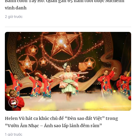
Bánh cuốn Tây Hồ: Quán gần 65 năm tuổi được Michelin
vinh danh
2 giờ trước
Helen Vũ hát ca khúc chủ đề “Đèn sao đất Việt” trong
“Vườn Âm Nhạc – Ánh sao lấp lánh đêm rằm”
1 giờ trước