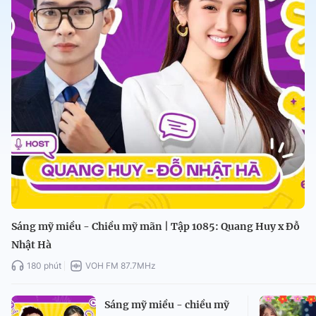
Sáng mỹ miều - Chiều mỹ mãn | Tập 1085: Quang Huy x Đỗ
Nhật Hà
180 phút
VOH FM 87.7MHz
Sáng mỹ miều - chiều mỹ