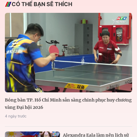
CÓ THỂ BẠN SẼ THÍCH
Bóng bàn TP. Hồ Chí Minh sẵn sàng chinh phục huy chương
vàng Đại hội 2026
4 ngày trước
Alexandra Eala làm nên lịch sử