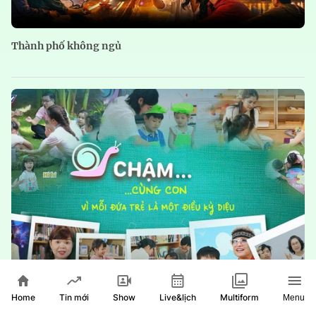
Thành phố không ngủ
Chậm
Home
Show
Live&lịch
Tin mới
Multiform
Menu