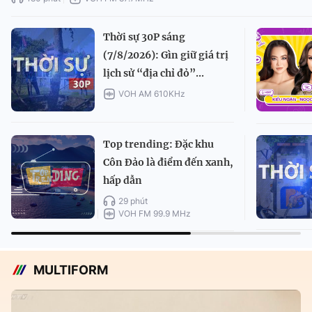
Thời sự 30P sáng
(7/8/2026): Gìn giữ giá trị
lịch sử “địa chỉ đỏ”...
VOH AM 610KHz
Top trending: Đặc khu
Côn Đảo là điểm đến xanh,
hấp dẫn
29 phút
VOH FM 99.9 MHz
MULTIFORM