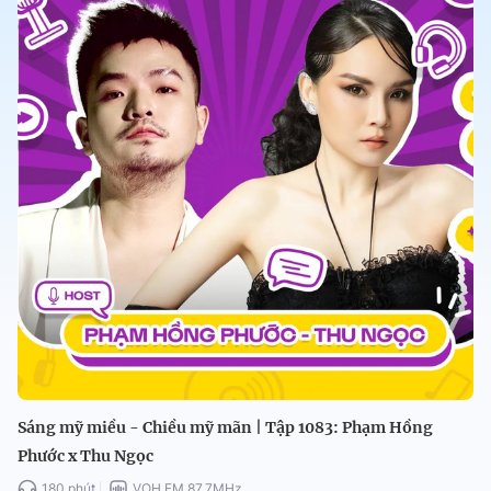
Sáng mỹ miều - Chiều mỹ mãn | Tập 1083: Phạm Hồng
Phước x Thu Ngọc
180 phút
VOH FM 87.7MHz