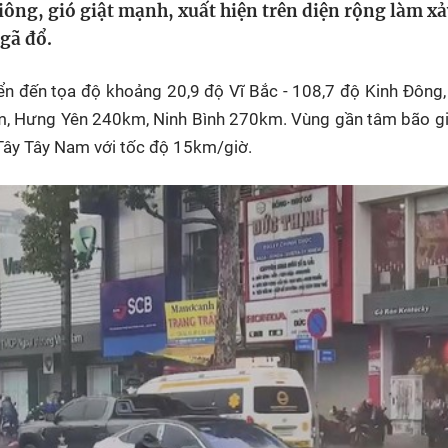
ông, gió giật mạnh, xuất hiện trên diện rộng làm xả
HTV Phim
HTV Sự kiện
HTV
gã đổ.
 không
Phim truyền hình
Made By Vietnam
Cuộ
Cúp
Phim tài liệu
Ngày hội HTV
ển đến tọa độ khoảng 20,9 độ Vĩ Bắc - 108,7 độ Kinh Đông,
Cuộ
, Hưng Yên 240km, Ninh Bình 270km. Vùng gần tâm bão g
Innovation Fest
HT
 Tây Tây Nam với tốc độ 15km/giờ.
Chung một tấm
SEA
 đình
lòng
khác
 trình