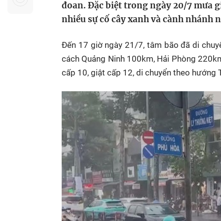
đoan. Đặc biệt trong ngày 20/7 mưa gi
Sự kiện quan tâm
Chuyên đề
HTV Show
nhiều sự cố cây xanh và cành nhánh n
Không gian văn hóa
Thành phố
Hồ Chí Minh
ngủ
Đến 17 giờ ngày 21/7, tâm bão đã di chuy
Chuyển đổi số
Chậm
cách Quảng Ninh 100km, Hải Phòng 220km
cấp 10, giật cấp 12, di chuyển theo hướng
Bé xem gì
Mái ấm gia
Việt
Các show 
Các chương
khác