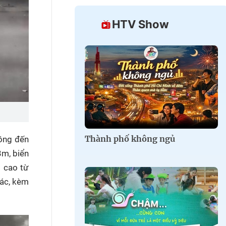
HTV Show
Thành phố không ngủ
Đồng đến
3m, biển
 cao từ
rác, kèm