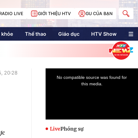
RADIO LIVE
GIỚI THIỆU HTV
GU CỦA BẠN
 khỏe
Thể thao
Giáo dục
HTV Show
nh trị
Multimedia
Multiform
Longform
NewZgraphic
, 20:28
Doanh nhân Sài
Gòn
Các trang liên kết
Live
Phóng sự
ực