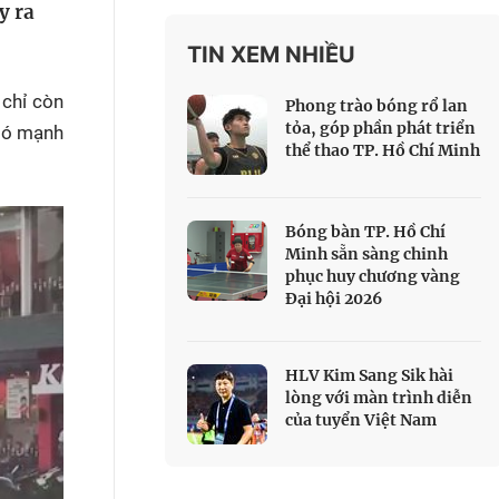
y ra
 Thể thao
TIN XEM NHIỀU
c đua xe đạp
 Truyền hình
 chỉ còn
Phong trào bóng rổ lan
c đua offroad
tỏa, góp phần phát triển
ió mạnh
thể thao TP. Hồ Chí Minh
V
 Games 33
Bóng bàn TP. Hồ Chí
Minh sẵn sàng chinh
phục huy chương vàng
Đại hội 2026
HLV Kim Sang Sik hài
lòng với màn trình diễn
của tuyển Việt Nam