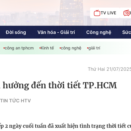
TV LIVE
Đời sống
Văn hóa - Giải trí
Công nghệ
Sức
công an tphcm
Kinh tế
công nghệ
giải trí
iải trí
Giáo dục
Kinh tế
Chí
c
Thứ Hai 21/07/2025
h hưởng đến thời tiết TP.HCM
Sức khỏe
Đời sống
 TIN TỨC HTV
Khán giả HTV
Chuyện chúng tôi
 2 ngày cuối tuần đã xuất hiện tình trạng thời tiết c