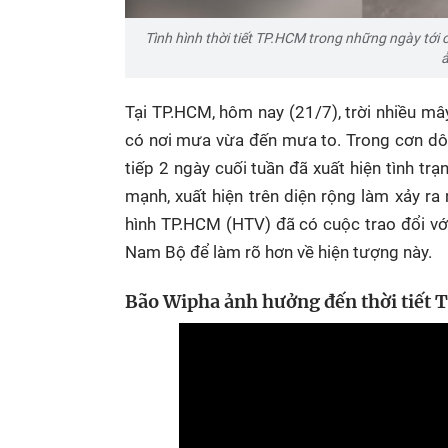
Tình hình thời tiết TP.HCM trong những ngày tới c
ả
Tại TP.HCM, hôm nay (21/7), trời nhiều mây
có nơi mưa vừa đến mưa to. Trong cơn dôn
tiếp 2 ngày cuối tuần đã xuất hiện tình tr
mạnh, xuất hiện trên diện rộng làm xảy ra
hình TP.HCM (HTV) đã có cuộc trao đổi vớ
Nam Bộ để làm rõ hơn về hiện tượng này.
Bão Wipha ảnh hưởng đến thời tiết