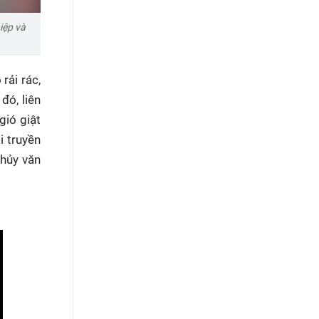
iệp và
rải rác,
đó, liên
gió giật
i truyền
thủy văn