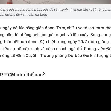
ó thể gây hư hại công trình, gãy đổ cây xanh, thiệt hại sản xuất nông ngh
nh hưởng đến an toàn hạ tầng
, ngày có lúc nắng gián đoạn. Trưa, chiều và tối có mưa rào 
g cần đề phòng sét, gió giật mạnh và lốc xoáy. Song song 
ạng thời tiết cực đoan. Đặc biệt trong ngày 20/7 mưa giông, 
 nhiều sự cố cây xanh và cành nhánh ngã đổ. Phóng viên Đà
i ông Lê Đình Quyết - Trưởng phòng Dự báo Đài khí tượng 
 TP.HCM như thế nào?