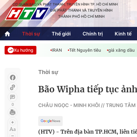
CƠ QUAN BÁO VÀ PHÁT THANH, TRUYỀN HÌNH TP. HỒ CHÍ MINH
ĐÀI PHÁT THANH VÀ TRUYỀN HÌNH
THÀNH PHỐ HỒ CHÍ MINH
Thời sự
Thế giới
Chính trị
Kinh tế
Xu hướng
IRAN
Tết Nguyên tiêu
giá xăng dầu
Thời sự
Thể thao
Văn hóa - G
Trong nước
Trong nướ
Thời sự
Quốc tế
Quốc tế
Bão Wipha tiếp tục ản
An Sinh
Sách hay cuối tuần
Thế giới
0
CHÂU NGỌC - MINH KHÔI // TRUNG TÂM
Kinh doanh
Công nghệ
Phóng sự
(HTV) - Trên địa bàn TP.HCM, liên tiếp