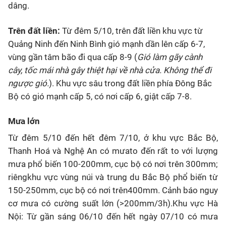
dâng.
Trên đất liền:
Từ đêm 5/10, trên đất liền khu vực từ
Quảng Ninh đến Ninh Bình gió mạnh dần lên cấp 6-7,
vùng gần tâm bão đi qua cấp 8-9 (
Gió làm gãy cành
cây, tốc mái nhà gây thiệt hại về nhà cửa. Không thể đi
ngược gió.
). Khu vực sâu trong đất liền phía Đông Bắc
Bộ có gió mạnh cấp 5, có nơi cấp 6, giật cấp 7-8.
Mưa lớn
Từ đêm 5/10 đến hết đêm 7/10, ở khu vực Bắc Bộ,
Thanh Hoá và Nghệ An có mưato đến rất to với lượng
mưa phổ biến 100-200mm, cục bộ có nơi trên 300mm;
riêngkhu vực vùng núi và trung du Bắc Bộ phổ biến từ
150-250mm, cục bộ có nơi trên400mm. Cảnh báo nguy
cơ mưa có cường suất lớn (>200mm/3h).Khu vực Hà
Nội: Từ gần sáng 06/10 đến hết ngày 07/10 có mưa