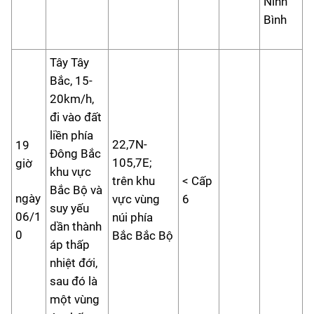
Ninh
Bình
Tây Tây
Bắc, 15-
20km/h,
đi vào đất
liền phía
22,7N-
19
Đông Bắc
105,7E;
giờ
khu vực
trên khu
< Cấp
Bắc Bộ và
ngày
vực vùng
6
suy yếu
06/1
núi phía
dần thành
0
Bắc Bắc Bộ
áp thấp
nhiệt đới,
sau đó là
một vùng