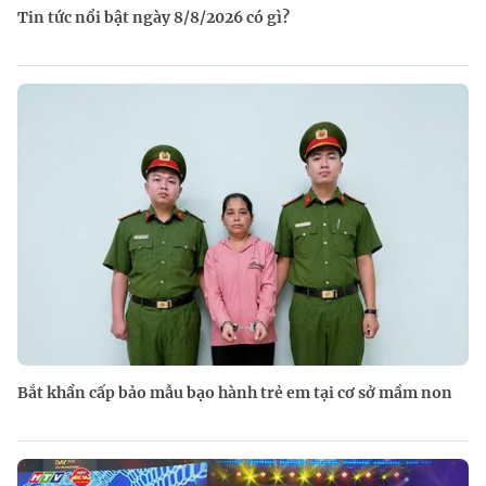
Tin tức nổi bật ngày 8/8/2026 có gì?
Bắt khẩn cấp bảo mẫu bạo hành trẻ em tại cơ sở mầm non