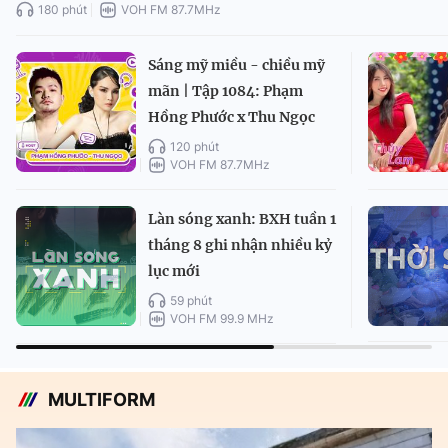
180 phút
VOH FM 87.7MHz
Sáng mỹ miều - chiều mỹ
mãn | Tập 1084: Phạm
Hồng Phước x Thu Ngọc
120 phút
VOH FM 87.7MHz
Làn sóng xanh: BXH tuần 1
tháng 8 ghi nhận nhiều kỷ
lục mới
59 phút
VOH FM 99.9 MHz
MULTIFORM