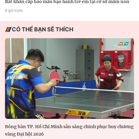
Bắt khẩn cấp bảo mẫu bạo hành trẻ em tại cơ sở mầm non
8 giờ trước
CÓ THỂ BẠN SẼ THÍCH
Bóng bàn TP. Hồ Chí Minh sẵn sàng chinh phục huy chương
vàng Đại hội 2026