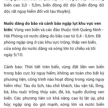
biển cao 3,0 - 5,0m, biển động dữ dội (biển động dữ
dội, rất nguy hiểm đối với tàu thuyền).
Nước dâng do bão và cảnh báo ngập lụt khu vực ven
biển:
Vùng ven biển và các đảo thuộc tỉnh Quảng Ninh -
Hải Phòng có nước dâng do bão cao từ 0,4 - 0,6m. Đề
phòng ngập úng ở các khu vực trũng, thấp ven biển,
cửa sông do nước dâng và sóng lớn từ chiều và tối
ngày 5/10.
Cảnh báo: Thời tiết trên biển, vùng đất liền ven biển
trong bão cực kỳ nguy hiểm, không an toàn cho bất kỳ
phương tiện, công trình nào hoạt động trong vùng nguy
hiểm như: Tàu du lịch, tàu chở khách, tàu vận tải, lồng,
bè, khu nuôi trồng thủy sản, đê, kè, tuyến đường ven
biển. Các phương tiện có khả năng cao bị lật úp, phá
hủy; ngập úng do gió mạnh, sóng lớn và nước biển