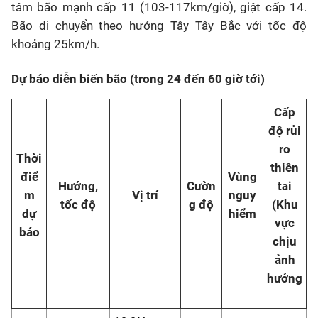
tâm bão mạnh cấp 11 (103-117km/giờ), giật cấp 14.
Bão di chuyển theo hướng Tây Tây Bắc với tốc độ
khoảng 25km/h.
Dự báo diễn biến bão (trong 24 đến 60 giờ tới)
Cấp
độ rủi
ro
Thời
thiên
điể
Vùng
Hướng,
Cườn
tai
m
Vị trí
nguy
tốc độ
g độ
(Khu
dự
hiểm
vực
báo
chịu
ảnh
hưởng