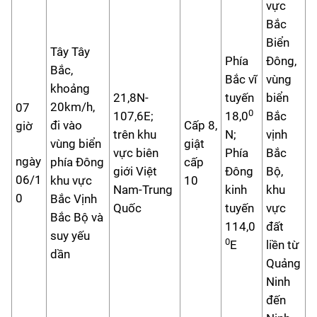
vực
Bắc
Biển
Tây Tây
Phía
Đông,
Bắc,
Bắc vĩ
vùng
khoảng
21,8N-
tuyến
biển
20km/h,
07
0
107,6E;
18,0
Bắc
đi vào
Cấp 8,
giờ
trên khu
N;
vịnh
vùng biển
giật
vực biên
Phía
Bắc
ngày
phía Đông
cấp
giới Việt
Đông
Bộ,
06/1
khu vực
10
Nam-Trung
kinh
khu
0
Bắc Vịnh
Quốc
tuyến
vực
Bắc Bộ và
114,0
đất
suy yếu
0
E
liền từ
dần
Quảng
Ninh
đến