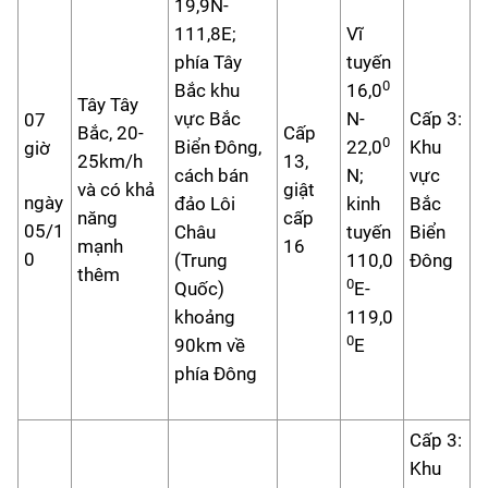
19,9N-
111,8E;
Vĩ
phía Tây
tuyến
0
Bắc khu
16,0
Tây Tây
vực Bắc
N-
Cấp 3:
07
Bắc, 20-
Cấp
0
Biển Đông,
22,0
Khu
giờ
25km/h
13,
cách bán
N;
vực
và có khả
giật
ngày
đảo Lôi
kinh
Bắc
năng
cấp
05/1
Châu
tuyến
Biển
mạnh
16
0
(Trung
110,0
Đông
thêm
0
Quốc)
E-
khoảng
119,0
0
90km về
E
phía Đông
Cấp 3:
Khu