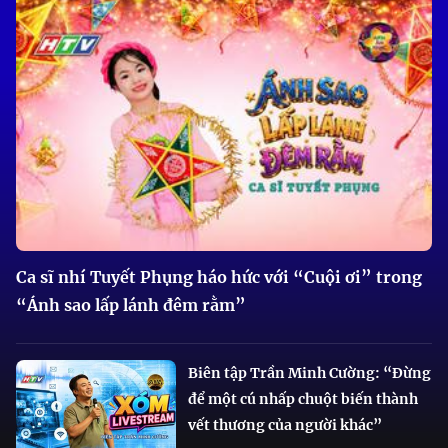
Ca sĩ nhí Tuyết Phụng háo hức với “Cuội ơi” trong
“Ánh sao lấp lánh đêm rằm”
Biên tập Trần Minh Cường: “Đừng
để một cú nhấp chuột biến thành
vết thương của người khác”