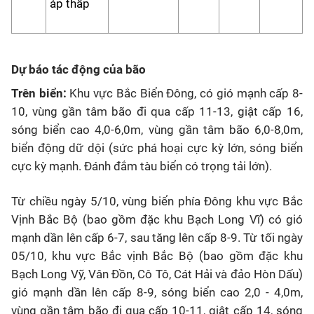
áp thấp
Dự báo tác động của bão
Trên biển:
Khu vực Bắc Biển Đông, có gió mạnh cấp 8-
10, vùng gần tâm bão đi qua cấp 11-13, giật cấp 16,
sóng biển cao 4,0-6,0m, vùng gần tâm bão 6,0-8,0m,
biển động dữ dội (sức phá hoại cực kỳ lớn, sóng biển
cực kỳ mạnh. Đánh đắm tàu biển có trọng tải lớn).
Từ chiều ngày 5/10, vùng biển phía Đông khu vực Bắc
Vịnh Bắc Bộ (bao gồm đặc khu Bạch Long Vĩ) có gió
mạnh dần lên cấp 6-7, sau tăng lên cấp 8-9. Từ tối ngày
05/10, khu vực Bắc vịnh Bắc Bộ (bao gồm đặc khu
Bạch Long Vỹ, Vân Đồn, Cô Tô, Cát Hải và đảo Hòn Dấu)
gió mạnh dần lên cấp 8-9, sóng biển cao 2,0 - 4,0m,
vùng gần tâm bão đi qua cấp 10-11, giật cấp 14, sóng