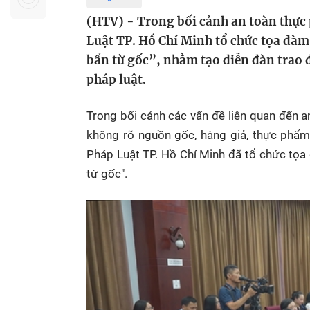
Sự kiện quan tâm
Chuyên đề
HTV Show
(HTV) - Trong bối cảnh an toàn thực 
Không gian văn hóa
Thành phố
Luật TP. Hồ Chí Minh tổ chức tọa đà
Hồ Chí Minh
ngủ
bẩn từ gốc”, nhằm tạo diễn đàn trao đ
pháp luật.
Chuyển đổi số
Chậm
Bé xem gì
Trong bối cảnh các vấn đề liên quan đến a
Mái ấm gia
không rõ nguồn gốc, hàng giả, thực phẩm
Việt
Pháp Luật TP. Hồ Chí Minh đã tổ chức tọ
từ gốc".
Các show 
Các chương
khác