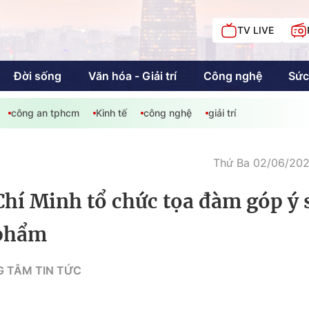
TV LIVE
Đời sống
Văn hóa - Giải trí
Công nghệ
Sức
công an tphcm
Kinh tế
công nghệ
giải trí
iải trí
Giáo dục
Kinh tế
Chí
c
Thứ Ba 02/06/2026
Chí Minh tổ chức tọa đàm góp ý 
Sức khỏe
Đời sống
 phẩm
Khán giả HTV
Chuyện chúng tôi
 TÂM TIN TỨC