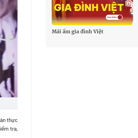
Mái ấm gia đình Việt
oàn thực
iểm tra,