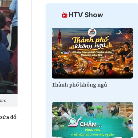
HTV Show
Thành phố không ngủ
hức
 sửa đổi