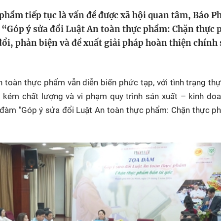
HTV Phim
HTV Sự kiện
HTV
phẩm tiếp tục là vấn đề được xã hội quan tâm, Báo P
 không
Phim truyền hình
Made By Vietnam
Cuộ
m “Góp ý sửa đổi Luật An toàn thực phẩm: Chặn thực
Cúp
ổi, phản biện và đề xuất giải pháp hoàn thiện chính
Phim tài liệu
Ngày hội HTV
Cuộ
Innovation Fest
HT
Chung một tấm
n toàn thực phẩm vẫn diễn biến phức tạp, với tình trạng t
SEA
 đình
lòng
 kém chất lượng và vi phạm quy trình sản xuất – kinh do
a đàm "Góp ý sửa đổi Luật An toàn thực phẩm: Chặn thực 
khác
 trình