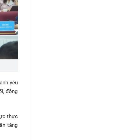
ạnh yêu
ối, đồng
hực thực
cần tăng