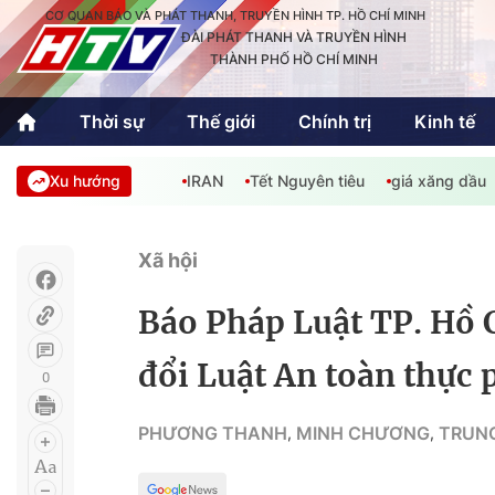
CƠ QUAN BÁO VÀ PHÁT THANH, TRUYỀN HÌNH TP. HỒ CHÍ MINH
ĐÀI PHÁT THANH VÀ TRUYỀN HÌNH
THÀNH PHỐ HỒ CHÍ MINH
Thời sự
Thế giới
Chính trị
Kinh tế
Xu hướng
IRAN
Tết Nguyên tiêu
giá xăng dầu
Thời sự
Thể thao
Văn hóa - G
Trong nước
Trong nướ
Xã hội
Quốc tế
Quốc tế
Báo Pháp Luật TP. Hồ 
An Sinh
Sách hay cuối tuần
Thế giới
đổi Luật An toàn thực
0
Kinh doanh
Công nghệ
Phóng sự
PHƯƠNG THANH
MINH CHƯƠNG
TRUNG
,
,