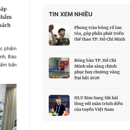
 Thể thao
háp
TIN XEM NHIỀU
c đua xe đạp
 phẩm
 Truyền hình
 sách
Phong trào bóng rổ lan
c đua offroad
tỏa, góp phần phát triển
thể thao TP. Hồ Chí Minh
V
hực phẩm
 Games 33
anh, Báo
Bóng bàn TP. Hồ Chí
phẩm bẩn
Minh sẵn sàng chinh
phục huy chương vàng
Đại hội 2026
HLV Kim Sang Sik hài
lòng với màn trình diễn
của tuyển Việt Nam