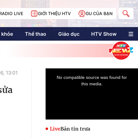
RADIO LIVE
GIỚI THIỆU HTV
GU CỦA BẠN
 khỏe
Thể thao
Giáo dục
HTV Show
nh trị
Multimedia
Multiform
Longform
NewZgraphic
, 13:01
Doanh nhân Sài
Gòn
sửa
Các trang liên kết
Live
Bản tin trưa