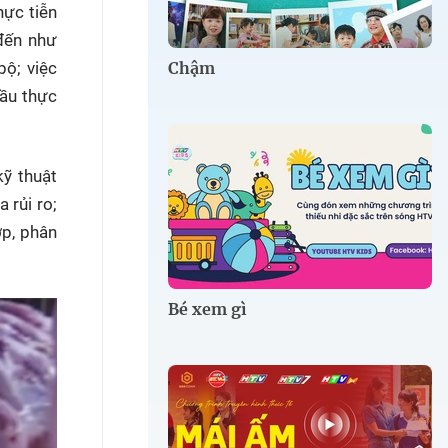
hực tiễn
 đến như
Chậm
ộ; việc
cầu thực
kỹ thuật
 rủi ro;
ợp, phân
Bé xem gì