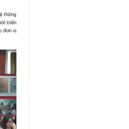
ệ thống
ời triển
c đơn vị