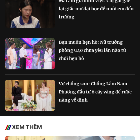
Mái ấm gia đình Việt: Chị gái gác
lại giấc mơ đại học để nuôi em đến
trường
Bạn muốn hẹn hò: Nữ trưởng
phòng U40 chưa yêu lần nào từ
chối hẹn hò
Vợ chồng son: Chồng Lâm Nam
Phương đầu tư 6 cây vàng để rước
nàng về dinh
XEM THÊM