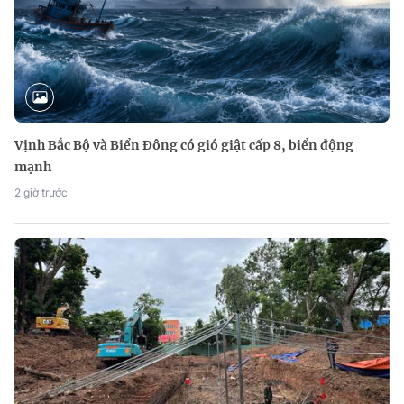
Vịnh Bắc Bộ và Biển Đông có gió giật cấp 8, biển động
mạnh
2 giờ trước