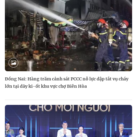
Đồng Nai: Hàng trăm cảnh sát PCCC nỗ lực dập tắt vụ cháy
lớn tại dãy ki-ốt khu vực chợ Biên Hòa