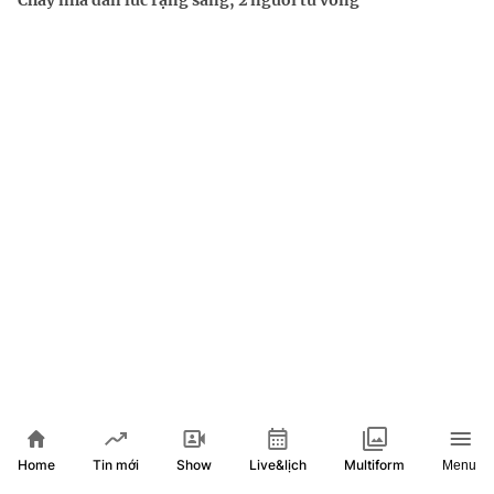
XEM THÊM
Home
Show
Live&lịch
Tin mới
Multiform
Menu