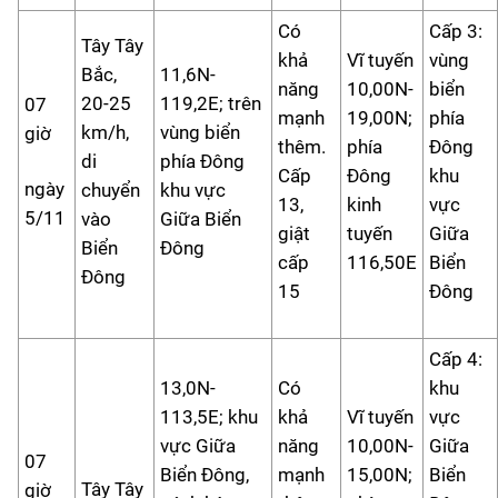
Có
Cấp 3:
Tây Tây
khả
Vĩ tuyến
vùng
Bắc,
11,6N-
năng
10,00N-
biển
20-25
119,2E; trên
07
mạnh
19,00N;
phía
km/h,
vùng biển
giờ
thêm.
phía
Đông
di
phía Đông
Cấp
Đông
khu
ngày
chuyển
khu vực
13,
kinh
vực
5/11
vào
Giữa Biển
giật
tuyến
Giữa
Biển
Đông
cấp
116,50E
Biển
Đông
15
Đông
Cấp 4:
13,0N-
Có
khu
113,5E; khu
khả
Vĩ tuyến
vực
vực Giữa
năng
10,00N-
Giữa
07
Biển Đông,
mạnh
15,00N;
Biển
Tây Tây
giờ