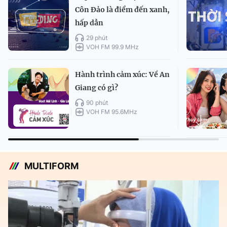
Côn Đảo là điểm đến xanh,
hấp dẫn
29 phút
VOH FM 99.9 MHz
Hành trình cảm xúc: Về An
Giang có gì?
90 phút
VOH FM 95.6MHz
MULTIFORM