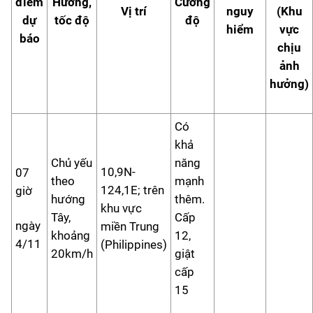
điểm
Hướng,
Cường
Vị trí
nguy
(Khu
dự
tốc độ
độ
hiểm
vực
báo
chịu
ảnh
hưởng)
Có
khả
Chủ yếu
năng
10,9N-
07
theo
mạnh
124,1E; trên
giờ
hướng
thêm.
khu vực
Tây,
Cấp
ngày
miền Trung
khoảng
12,
4/11
(Philippines)
20km/h
giật
cấp
15