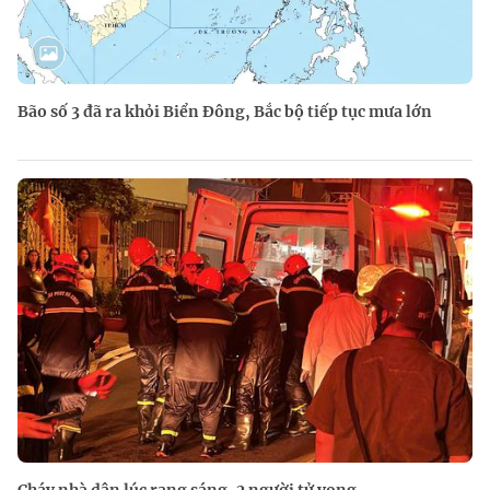
Bão số 3 đã ra khỏi Biển Đông, Bắc bộ tiếp tục mưa lớn
Cháy nhà dân lúc rạng sáng, 2 người tử vong