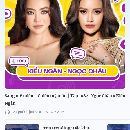
Sáng mỹ miều - Chiều mỹ mãn | Tập 1082: Ngọc Châu x Kiều
Ngân
120 phút
VOH FM 87.7MHz
Top trending: Đặc khu