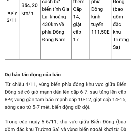
cách bờ
thêm.
phía
Đông
Bắc, 20
biển tỉnh Gia
Cấp
Đông
(bao
ngày
km/h
Lai khoảng
14,
kinh
gồm
6/11
430km về
giật
tuyến
đặc
phía Đông
cấp
111,50E
khu
Đông Nam
17
Trường
Sa)
Dự báo tác động của bão
Từ chiều 4/11, vùng biển phía đông khu vực giữa Biển
Đông sẽ có gió mạnh dần lên cấp 6-7, sau tăng lên cấp
8-9; vùng gần tâm bão mạnh cấp 10-12, giật cấp 14-15,
sóng cao từ 5-7 mét, biển động dữ dội.
Trong các ngày 5-6/11, khu vực giữa Biển Đông (bao
gồm đặc khu Trường Sa) và vùng biển ngoài khơi từ Đà