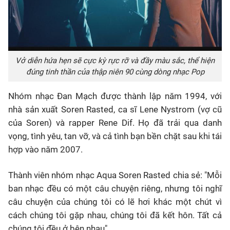
Vở diễn hứa hẹn sẽ cực kỳ rực rỡ và đầy màu sắc, thể hiện
đúng tinh thần của thập niên 90 cùng dòng nhạc Pop
Nhóm nhạc Đan Mạch được thành lập năm 1994, với
nhà sản xuất Soren Rasted, ca sĩ Lene Nystrom (vợ cũ
của Soren) và rapper Rene Dif. Họ đã trải qua danh
vọng, tình yêu, tan vỡ, và cả tình bạn bền chặt sau khi tái
hợp vào năm 2007.
Thành viên nhóm nhạc Aqua Soren Rasted chia sẻ: "Mỗi
ban nhạc đều có một câu chuyện riêng, nhưng tôi nghĩ
câu chuyện của chúng tôi có lẽ hơi khác một chút vì
cách chúng tôi gặp nhau, chúng tôi đã kết hôn. Tất cả
chúng tôi đều ở bên nhau".