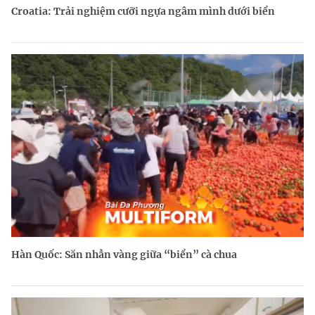
Croatia: Trải nghiệm cưỡi ngựa ngâm mình dưới biển
Hàn Quốc: Săn nhẫn vàng giữa “biển” cà chua