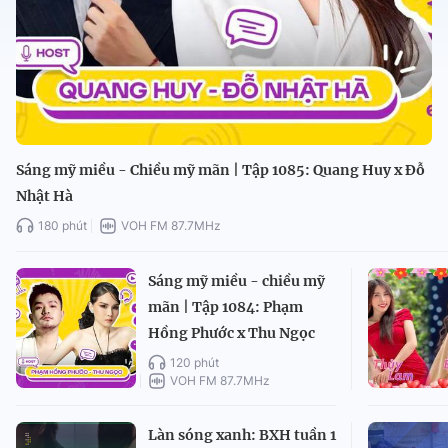
Sáng mỹ miều - Chiều mỹ mãn | Tập 1085: Quang Huy x Đỗ
Nhật Hà
180 phút
VOH FM 87.7MHz
Sáng mỹ miều - chiều mỹ
mãn | Tập 1084: Phạm
Hồng Phước x Thu Ngọc
120 phút
VOH FM 87.7MHz
Làn sóng xanh: BXH tuần 1