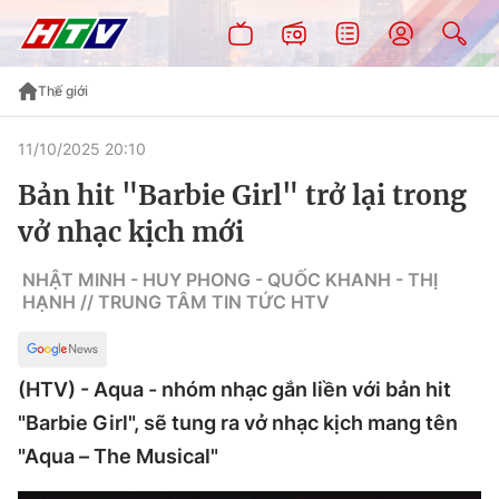
Thế giới
11/10/2025 20:10
Bản hit "Barbie Girl" trở lại trong
vở nhạc kịch mới
NHẬT MINH - HUY PHONG - QUỐC KHANH - THỊ
HẠNH // TRUNG TÂM TIN TỨC HTV
(HTV) - Aqua - nhóm nhạc gắn liền với bản hit
"Barbie Girl", sẽ tung ra vở nhạc kịch mang tên
"Aqua – The Musical"