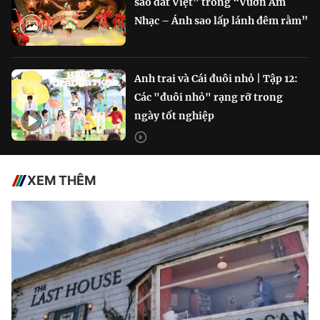
sao đất Việt” trong “Vườn Âm
Nhạc – Ánh sao lấp lánh đêm rằm”
Anh trai và Cái đuôi nhỏ | Tập 12:
Các "đuôi nhỏ" rạng rỡ trong
ngày tốt nghiệp
XEM THÊM