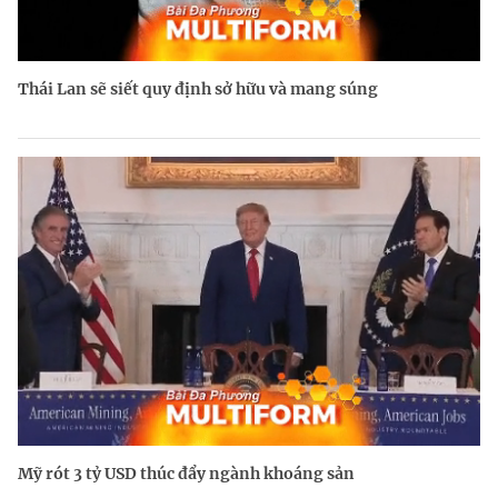
Thái Lan sẽ siết quy định sở hữu và mang súng
Mỹ rót 3 tỷ USD thúc đẩy ngành khoáng sản