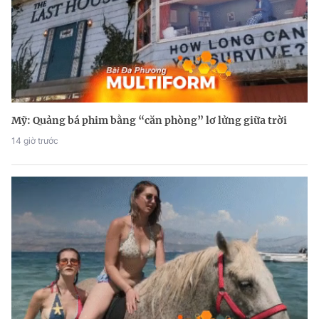
Mỹ: Quảng bá phim bằng “căn phòng” lơ lửng giữa trời
14 giờ trước