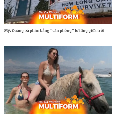
Mỹ: Quảng bá phim bằng “căn phòng” lơ lửng giữa trời