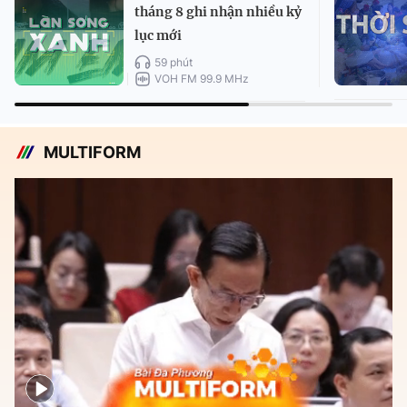
tháng 8 ghi nhận nhiều kỷ
lục mới
59 phút
VOH FM 99.9 MHz
MULTIFORM