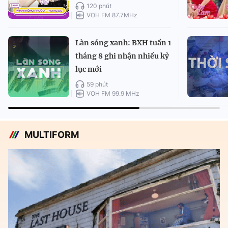
120 phút
VOH FM 87.7MHz
Làn sóng xanh: BXH tuần 1
tháng 8 ghi nhận nhiều kỷ
lục mới
59 phút
VOH FM 99.9 MHz
MULTIFORM