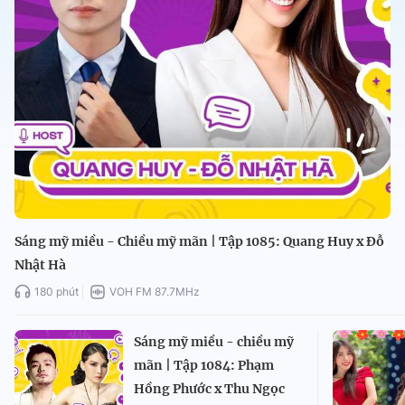
Sáng mỹ miều - Chiều mỹ mãn | Tập 1085: Quang Huy x Đỗ
Nhật Hà
180 phút
VOH FM 87.7MHz
Sáng mỹ miều - chiều mỹ
mãn | Tập 1084: Phạm
Hồng Phước x Thu Ngọc