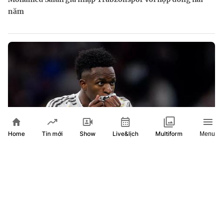
năm
Home
Show
Live&lịch
Tin mới
Multiform
Menu
Vinicius Junior gia hạn Real Madrid đến năm 2032