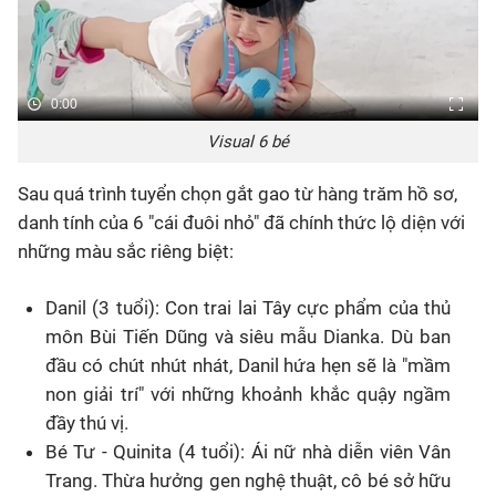
0:00
Visual 6 bé
Sau quá trình tuyển chọn gắt gao từ hàng trăm hồ sơ,
danh tính của 6 "cái đuôi nhỏ" đã chính thức lộ diện với
những màu sắc riêng biệt:
Danil (3 tuổi): Con trai lai Tây cực phẩm của thủ
môn Bùi Tiến Dũng và siêu mẫu Dianka. Dù ban
đầu có chút nhút nhát, Danil hứa hẹn sẽ là "mầm
non giải trí" với những khoảnh khắc quậy ngầm
đầy thú vị.
Bé Tư - Quinita (4 tuổi): Ái nữ nhà diễn viên Vân
Trang. Thừa hưởng gen nghệ thuật, cô bé sở hữu