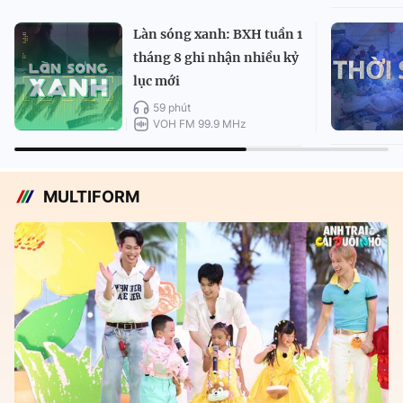
Làn sóng xanh: BXH tuần 1
tháng 8 ghi nhận nhiều kỷ
lục mới
59 phút
VOH FM 99.9 MHz
MULTIFORM