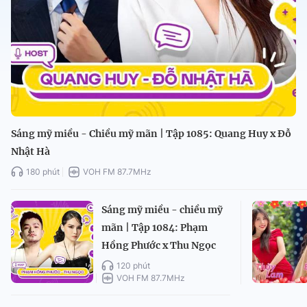
Sáng mỹ miều - Chiều mỹ mãn | Tập 1085: Quang Huy x Đỗ
Nhật Hà
180 phút
VOH FM 87.7MHz
Sáng mỹ miều - chiều mỹ
mãn | Tập 1084: Phạm
Hồng Phước x Thu Ngọc
120 phút
VOH FM 87.7MHz