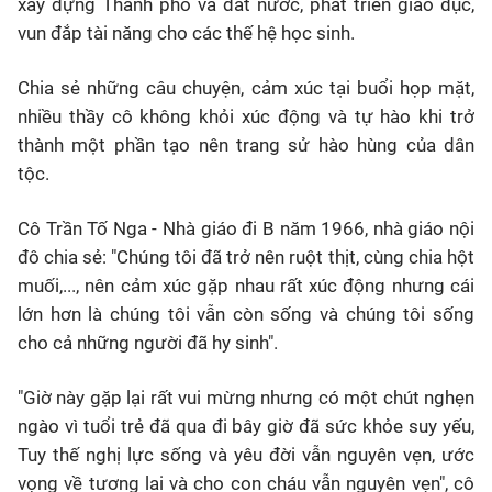
xây dựng Thành phố và đất nước, phát triển giáo dục,
vun đắp tài năng cho các thế hệ học sinh.
Chia sẻ những câu chuyện, cảm xúc tại buổi họp mặt,
nhiều thầy cô không khỏi xúc động và tự hào khi trở
thành một phần tạo nên trang sử hào hùng của dân
tộc.
Cô Trần Tố Nga - Nhà giáo đi B năm 1966, nhà giáo nội
đô chia sẻ: "Chúng tôi đã trở nên ruột thịt, cùng chia hột
muối,..., nên cảm xúc gặp nhau rất xúc động nhưng cái
lớn hơn là chúng tôi vẫn còn sống và chúng tôi sống
cho cả những người đã hy sinh".
"
Giờ này gặp lại rất vui mừng nhưng có một chút nghẹn
ngào vì tuổi trẻ đã qua đi bây giờ đã sức khỏe suy yếu,
Tuy thế nghị lực sống và yêu đời vẫn nguyên vẹn, ước
vọng về tương lai và cho con cháu vẫn nguyên vẹn",
cô