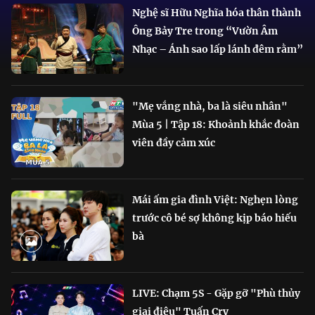
Nghệ sĩ Hữu Nghĩa hóa thân thành
Ông Bảy Tre trong “Vườn Âm
Nhạc – Ánh sao lấp lánh đêm rằm”
"Mẹ vắng nhà, ba là siêu nhân"
Mùa 5 | Tập 18: Khoảnh khắc đoàn
viên đầy cảm xúc
Mái ấm gia đình Việt: Nghẹn lòng
trước cô bé sợ không kịp báo hiếu
bà
LIVE: Chạm 5S - Gặp gỡ "Phù thủy
giai điệu" Tuấn Cry