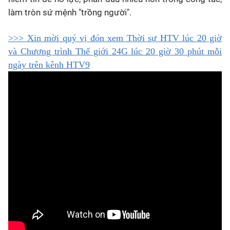
làm tròn sứ mệnh "trồng người".
>>> Xin mời quý vị đón xem Thời sự HTV lúc 20 giờ
và Chương trình Thế giới 24G lúc 20 giờ 30 phút mỗi
ngày trên kênh HTV9