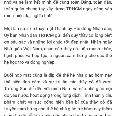
nhớ và sẽ làm hết mình để cùng toàn Đảng, toàn dân,
toàn quân chung tay xây dựng TP.HCM ngày càng văn
minh, hiện đại, nghĩa tình".
Một lần nữa, xin thay mặt Thành ủy, Hội đồng Nhân dân,
Ủy ban Nhân dân TP.HCM gửi đến quý thầy cô lòng biết
ơn sâu sắc và những lời chúc tốt đẹp nhất. Nhân ngày
Nhà giáo Việt Nam, chúc các thầy cô luôn mạnh khỏe,
hạnh phúc và tiếp tục là nguồn cảm hứng cho các thế
hệ học trò và đồng nghiệp.
Buổi họp mặt cũng là dịp để thế hệ nhà giáo hôm nay
thể hiện tình cảm và sự tri ân các thầy cô đã vượt
Trường Sơn để đến với miền Nam và các nhà giáo nội
đô yêu nước, hoạt động trong lòng địch. Tinh thần, ý chí,
phẩm chất và sức cống hiến bền bỉ của thầy cô đã
truyền cảm hứng cho thế hệ nhà giáo trẻ hôm nay thêm
niềm tin để nỗ lực, phấn đấu nhiều hơn trong công tác,