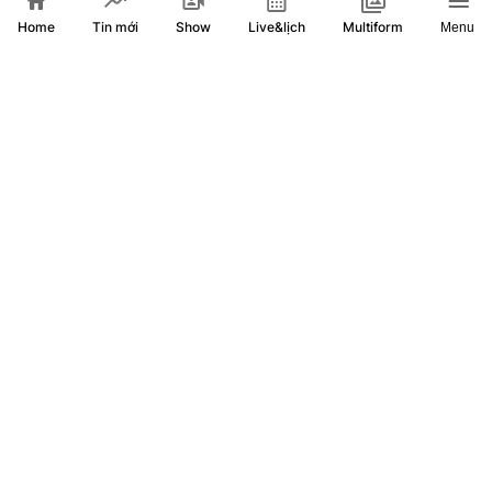
Home
Show
Live&lịch
Tin mới
Multiform
Menu
Lan tỏa mô hình "Ngôi nhà xanh"