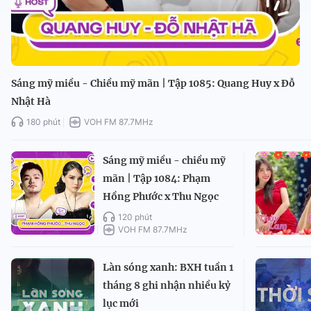
Sáng mỹ miều - Chiều mỹ mãn | Tập 1085: Quang Huy x Đỗ
Nhật Hà
180 phút
VOH FM 87.7MHz
Sáng mỹ miều - chiều mỹ
mãn | Tập 1084: Phạm
Hồng Phước x Thu Ngọc
120 phút
VOH FM 87.7MHz
Làn sóng xanh: BXH tuần 1
tháng 8 ghi nhận nhiều kỷ
lục mới