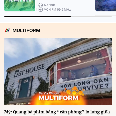
59 phút
VOH FM 99.9 MHz
MULTIFORM
Mỹ: Quảng bá phim bằng “căn phòng” lơ lửng giữa