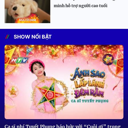
minh hỗ trợ người cao tuổi
SHOW NỔI BẬT
Ca sĩ nhí Tuyết Phụng háo hức với “Cuội ơi” trong