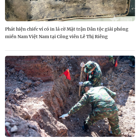
Phát hiện chiếc ví có in lá cờ Mặt trận Dân tộc giải phóng
miền Nam Việt Nam tại Công viên Lê Thị Riêng