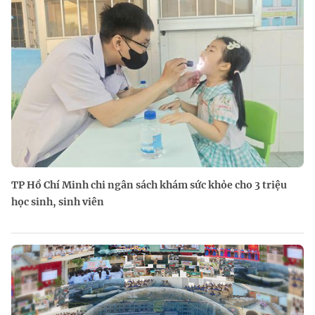
TP Hồ Chí Minh chi ngân sách khám sức khỏe cho 3 triệu
học sinh, sinh viên