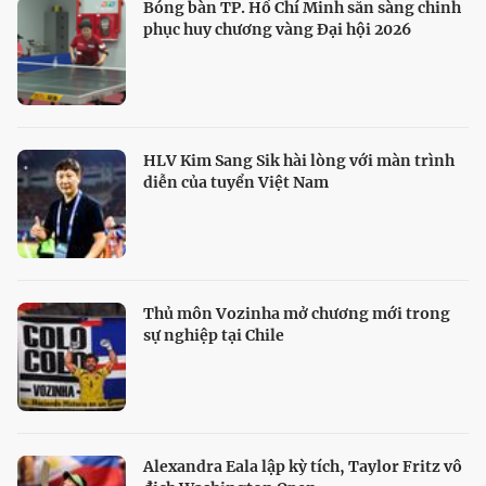
Bóng bàn TP. Hồ Chí Minh sẵn sàng chinh
phục huy chương vàng Đại hội 2026
HLV Kim Sang Sik hài lòng với màn trình
diễn của tuyển Việt Nam
Thủ môn Vozinha mở chương mới trong
sự nghiệp tại Chile
Alexandra Eala lập kỳ tích, Taylor Fritz vô