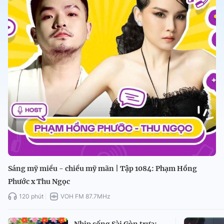
Sáng mỹ miều - chiều mỹ mãn | Tập 1084: Phạm Hồng
Phước x Thu Ngọc
120 phút
VOH FM 87.7MHz
Nhịp sống Sài Gòn trưa: