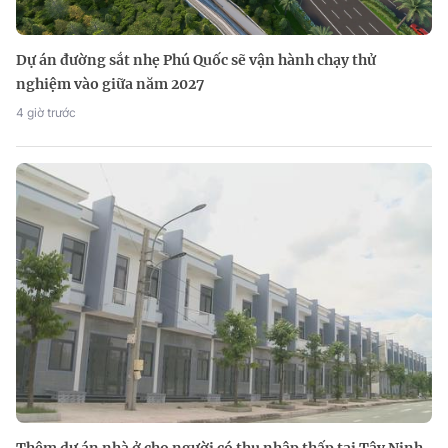
Dự án đường sắt nhẹ Phú Quốc sẽ vận hành chạy thử
nghiệm vào giữa năm 2027
4 giờ trước
Thêm dự án nhà ở cho người có thu nhập thấp tại Tây Ninh