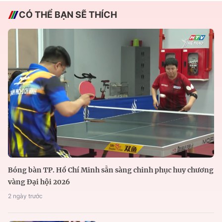
CÓ THỂ BẠN SẼ THÍCH
Bóng bàn TP. Hồ Chí Minh sẵn sàng chinh phục huy chương
vàng Đại hội 2026
2 ngày trước