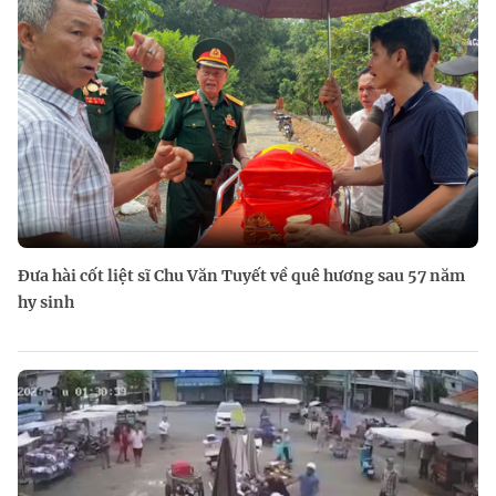
Đưa hài cốt liệt sĩ Chu Văn Tuyết về quê hương sau 57 năm
hy sinh