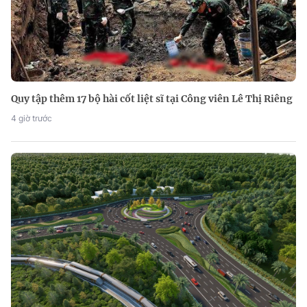
Quy tập thêm 17 bộ hài cốt liệt sĩ tại Công viên Lê Thị Riêng
4 giờ trước