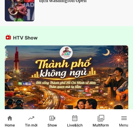
địch Washington Open
HTV Show
Home
Show
Live&lịch
Tin mới
Multiform
Menu
Thành phố không ngủ