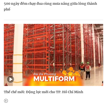
500 ngày đêm chạy đua cùng mưa nắng giữa lòng thành
phố
Thể chế mới: Động lực mới cho TP. Hồ Chí Minh