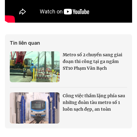
Tin liên quan
Metro số 2 chuyển sang giai
đoạn thi công tại ga ngầm
ST10 Phạm Văn Bạch
Công việc thầm lặng phía sau
những đoàn tàu metro số 1
luôn sạch đẹp, an toàn