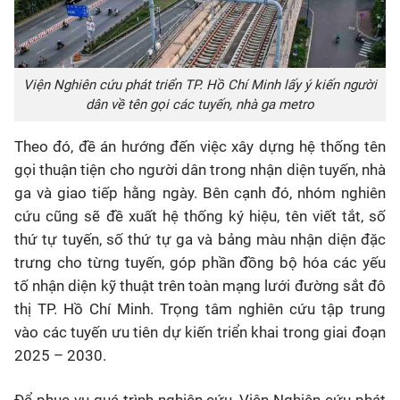
Viện Nghiên cứu phát triển TP. Hồ Chí Minh lấy ý kiến người
dân về tên gọi các tuyến, nhà ga metro
Theo đó, đề án hướng đến việc xây dựng hệ thống tên
gọi thuận tiện cho người dân trong nhận diện tuyến, nhà
ga và giao tiếp hằng ngày. Bên cạnh đó, nhóm nghiên
cứu cũng sẽ đề xuất hệ thống ký hiệu, tên viết tắt, số
thứ tự tuyến, số thứ tự ga và bảng màu nhận diện đặc
trưng cho từng tuyến, góp phần đồng bộ hóa các yếu
tố nhận diện kỹ thuật trên toàn mạng lưới đường sắt đô
thị
TP. Hồ Chí Minh
. Trọng tâm nghiên cứu tập trung
vào các tuyến ưu tiên dự kiến triển khai trong giai đoạn
2025 – 2030.
Để phục vụ quá trình nghiên cứu, Viện Nghiên cứu phát