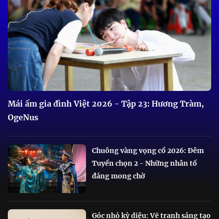
Mái ấm gia đình Việt 2026 - Tập 23: Hương Tràm,
OgeNus
Chuông vàng vọng cổ 2026: Đêm
Tuyển chọn 2 - Những nhân tố
đáng mong chờ
Góc nhỏ kỳ diệu: Vẽ tranh sáng tạo