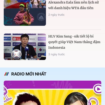
Alexandra Eala làm nên lịch sử
với danh hiệu WTA đầu tiên
2 ngày trước
HLV Kim Sang-sik tiết lộ bí
quyết giúp Việt Nam thắng đậm
Indonesia
3 ngày trước
RADIO MỚI NHẤT