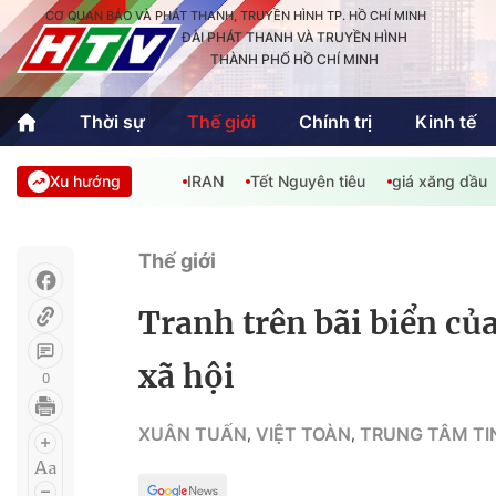
CƠ QUAN BÁO VÀ PHÁT THANH, TRUYỀN HÌNH TP. HỒ CHÍ MINH
ĐÀI PHÁT THANH VÀ TRUYỀN HÌNH
THÀNH PHỐ HỒ CHÍ MINH
Thời sự
Thế giới
Chính trị
Kinh tế
Xu hướng
IRAN
Tết Nguyên tiêu
giá xăng dầu
Thời sự
Thể thao
Văn hóa - G
Trong nước
Trong nướ
Thế giới
Quốc tế
Quốc tế
Tranh trên bãi biển củ
An Sinh
Sách hay cuối tuần
Thế giới
xã hội
0
Kinh doanh
Công nghệ
Phóng sự
XUÂN TUẤN
VIỆT TOÀN
TRUNG TÂM TI
,
,