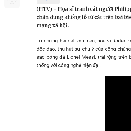
Sự kiện quan tâm
Chuyên đề
HTV Show
(HTV) - Họa sĩ tranh cát người Philip
Không gian văn hóa
Thành phố
chân dung khổng lồ từ cát trên bãi bi
Hồ Chí Minh
ngủ
mạng xã hội.
Chuyển đổi số
Chậm
Từ những bãi cát ven biển, họa sĩ Roderic
Bé xem gì
độc đáo, thu hút sự chú ý của công chún
Mái ấm gia
sao bóng đá Lionel Messi, trải rộng trên
Việt
thống với công nghệ hiện đại.
Các show 
Các chương
khác