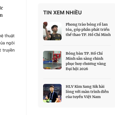
 Thể thao
ức
TIN XEM NHIỀU
c đua xe đạp
ên
 Truyền hình
Phong trào bóng rổ lan
c đua offroad
tỏa, góp phần phát triển
thể thao TP. Hồ Chí Minh
V
hệ thuật
của ngôi
 Games 33
t truyền
Bóng bàn TP. Hồ Chí
Minh sẵn sàng chinh
phục huy chương vàng
Đại hội 2026
HLV Kim Sang Sik hài
lòng với màn trình diễn
của tuyển Việt Nam