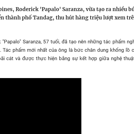
HTV Phim
HTV Sự kiện
HTV
pines, Roderick 'Papalo' Saranza, vừa tạo ra nhiều b
 không
Phim truyền hình
Made By Vietnam
Cuộ
ển thành phố Tandag, thu hút hàng triệu lượt xem tr
Cúp
Phim tài liệu
Ngày hội HTV
Cuộ
Innovation Fest
HT
k "Papalo" Saranza, 57 tuổi, đã tạo nên những tác phẩm ng
Chung một tấm
g. Tác phẩm mới nhất của ông là bức chân dung khổng lồ 
SEA
 đình
lòng
 bãi cát và được thực hiện bằng sự kết hợp giữa nghệ thuậ
khác
 trình