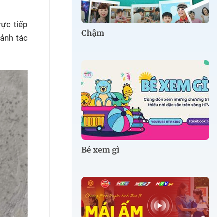
rực tiếp
Chậm
cảnh tác
Bé xem gì