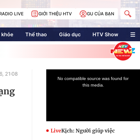
RADIO LIVE
GIỚI THIỆU HTV
GU CỦA BẠN
 khỏe
Thể thao
Giáo dục
HTV Show
nh trị
Multimedia
Multiform
Longform
NewZgraphic
, 21:08
Doanh nhân Sài
Gòn
mạng
Các trang liên kết
Live
Kịch: Người giúp việc