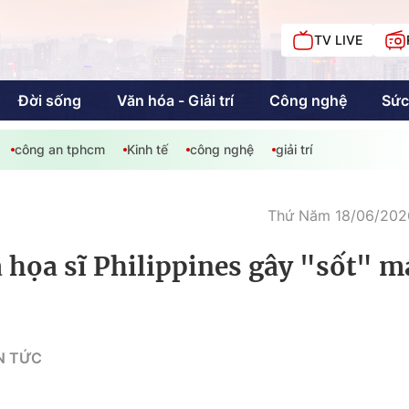
TV LIVE
Đời sống
Văn hóa - Giải trí
Công nghệ
Sức
công an tphcm
Kinh tế
công nghệ
giải trí
iải trí
Giáo dục
Kinh tế
Chí
c
Thứ Năm 18/06/2026
a họa sĩ Philippines gây "sốt" 
Sức khỏe
Đời sống
Khán giả HTV
Chuyện chúng tôi
N TỨC