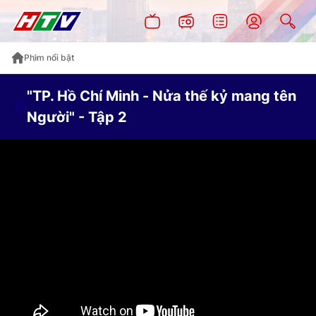
Phim nổi bật
"TP. Hồ Chí Minh - Nửa thế kỷ mang tên
Người" - Tập 2