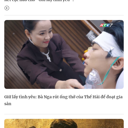
Giữ lấy tình yêu: Bà Nga rút ống thở của Thế Hải để đoạt gia
sản