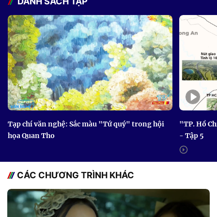
DANH SÁCH TẬP
Tạp chí văn nghệ: Sắc màu "Tứ quý" trong hội
"TP. Hồ Ch
họa Quan Tho
- Tập 5
CÁC CHƯƠNG TRÌNH KHÁC