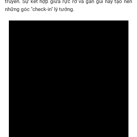
truyền. Sự kết hợp giữa rực rỡ và gần gũi này tạo nên
những góc "check-in" lý tưởng.