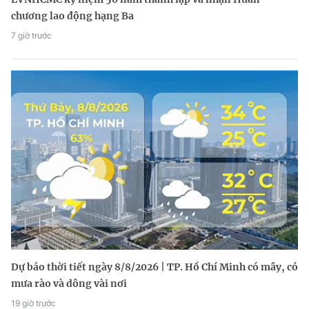
chương lao động hạng Ba
7 giờ trước
Dự báo thời tiết ngày 8/8/2026 | TP. Hồ Chí Minh có mây, có
mưa rào và dông vài nơi
19 giờ trước