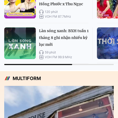
Hồng Phước x Thu Ngọc
120 phút
VOH FM 87.7MHz
Làn sóng xanh: BXH tuần 1
tháng 8 ghi nhận nhiều kỷ
lục mới
59 phút
VOH FM 99.9 MHz
MULTIFORM