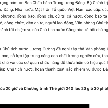
rọng cảm ơn Ban Chấp hành Trung ương Đảng, Bộ Chính trị
đạo Đảng, Nhà nước, Mặt trận Tổ quốc Việt Nam các cấp, cá
 phương, đồng bào, đồng chí, cử tri cả nước, đồng bào t
 bộ, công chức, viên chức, người lao động, Văn phòng Chủ t
 thành tốt nhiệm vụ của Chủ tịch nước Cộng hòa xã hội chủ ng
yên Chủ tịch nước Lương Cường đề nghị tập thể Văn phòng 
ất cao, nỗ lực tập trung nâng cao chất lượng nghiên cứu, t
ặt chẽ với các cơ quan chức năng để thực hiện có hiệu quả
giúp Chủ tịch nước, hoàn thành xuất sắc nhiệm vụ được Đ
úc 20 giờ và Chương trình Thế giới 24G lúc 20 giờ 30 phú