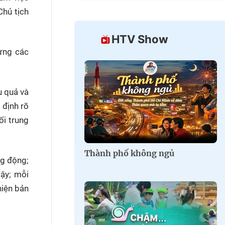
Chủ tịch
HTV Show
hưng các
u quả và
 định rõ
ối trung
Thành phố không ngủ
ng động;
cậy; mỗi
hiện bản