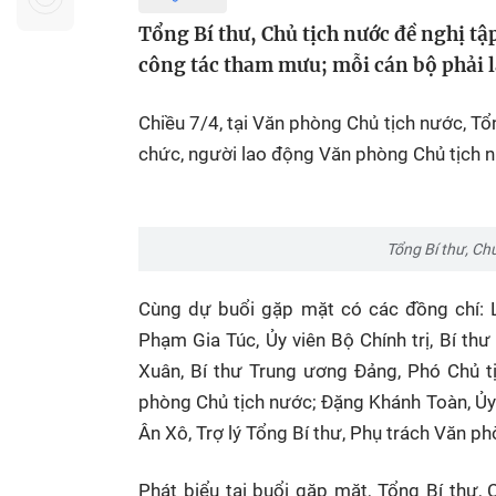
Sự kiện quan tâm
Chuyên đề
HTV Show
Tổng Bí thư, Chủ tịch nước đề nghị tậ
Không gian văn hóa
Thành phố
công tác tham mưu; mỗi cán bộ phải l
Hồ Chí Minh
ngủ
Chiều 7/4, tại Văn phòng Chủ tịch nước, Tổ
Chuyển đổi số
Chậm
chức, người lao động Văn phòng Chủ tịch 
Bé xem gì
Mái ấm gia
Việt
Tổng Bí thư, C
Các show 
Cùng dự buổi gặp mặt có các đồng chí: L
Các chương
Phạm Gia Túc, Ủy viên Bộ Chính trị, Bí t
khác
Xuân, Bí thư Trung ương Đảng, Phó Chủ t
phòng Chủ tịch nước; Đặng Khánh Toàn, Ủ
Ân Xô, Trợ lý Tổng Bí thư, Phụ trách Văn ph
Phát biểu tại buổi gặp mặt, Tổng Bí thư,