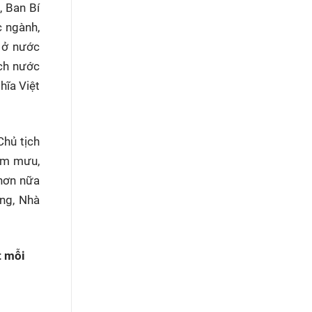
, Ban Bí
c ngành,
a ở nước
ịch nước
hĩa Việt
Chủ tịch
ham mưu,
 hơn nữa
ảng, Nhà
t mỗi