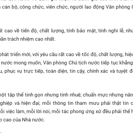
a cán bộ, công chức, viên chức, người lao động Văn phòng 
ất cao về tiến độ, chất lượng, tính bảo mật, tính nghi lễ, n
hần trách nhiệm cao nhất.
át triển mới, với yêu cầu rất cao về tốc độ, chất lượng, hiệ
ch nước mong muốn, Văn phòng Chủ tịch nước tiếp tục khẳng
, phục vụ trực tiếp, toàn diện, tin cậy, chính xác và tuyệt đ
một tập thể tinh gọn nhưng tinh nhuệ; chuẩn mực nhưng nă
nghiệp và hiện đại; mỗi thông tin tham mưu phải thật tin 
ỗi việc làm, mỗi lời nói, mỗi tác phong ứng xử đều phải thể 
ấp cao của Nhà nước.