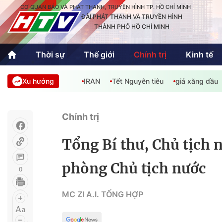
CƠ QUAN BÁO VÀ PHÁT THANH, TRUYỀN HÌNH TP. HỒ CHÍ MINH
ĐÀI PHÁT THANH VÀ TRUYỀN HÌNH
THÀNH PHỐ HỒ CHÍ MINH
Thời sự
Thế giới
Chính trị
Kinh tế
Xu hướng
IRAN
Tết Nguyên tiêu
giá xăng dầu
Thời sự
Thể thao
Văn hóa - G
Trong nước
Trong nướ
Chính trị
Quốc tế
Quốc tế
Tổng Bí thư, Chủ tịch
An Sinh
Sách hay cuối tuần
Thế giới
phòng Chủ tịch nước
0
Kinh doanh
Công nghệ
Phóng sự
MC ZI A.I. TỔNG HỢP