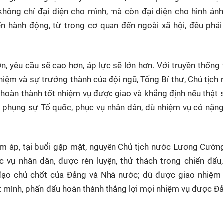
 không chỉ đại diện cho mình, mà còn đại diện cho hình ản
ến hành động, từ trong cơ quan đến ngoài xã hội, đều phải
n, yêu cầu sẽ cao hơn, áp lực sẽ lớn hơn. Với truyền thống 
nhiệm và sự trưởng thành của đội ngũ, Tổng Bí thư, Chủ tịch 
 hoàn thành tốt nhiệm vụ được giao và khẳng định nếu thật
hần phụng sự Tổ quốc, phục vụ nhân dân, dù nhiệm vụ có nặn
 ấm áp, tại buổi gặp mặt, nguyên Chủ tịch nước Lương Cườn
vụ nhân dân, được rèn luyện, thử thách trong chiến đấu,
 đạo chủ chốt của Đảng và Nhà nước; dù được giao nhiệm 
ết mình, phấn đấu hoàn thành thắng lợi mọi nhiệm vụ được Đ