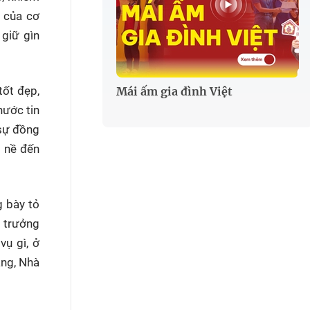
h của cơ
 giữ gìn
tốt đẹp,
Mái ấm gia đình Việt
nước tin
 sự đồng
g nề đến
g bày tỏ
 trưởng
vụ gì, ở
ảng, Nhà