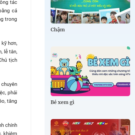
công tác
 bằng cả
ng trong
Chậm
 kỹ hơn,
 lễ tân,
Chủ tịch
à chuyên
ệc, phải
éo, tăng
Bé xem gì
nh chính
c, khiêm