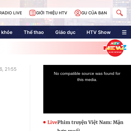
RADIO LIVE
GIỚI THIỆU HTV
GU CỦA BẠN
 khỏe
Thể thao
Giáo dục
HTV Show
nh trị
Multimedia
Multiform
Longform
NewZgraphic
, 21:55
Doanh nhân Sài
Gòn
Các trang liên kết
Live
Phim truyện Việt Nam: Mặn