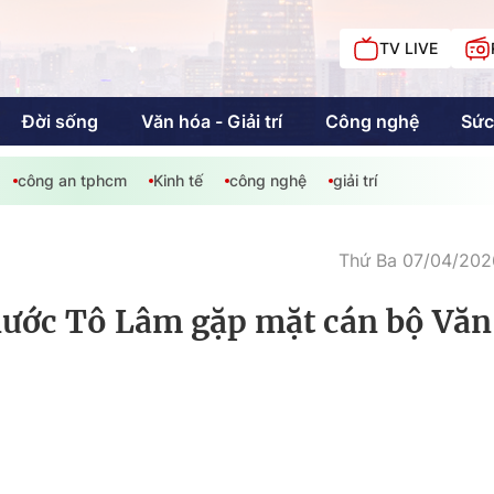
TV LIVE
Đời sống
Văn hóa - Giải trí
Công nghệ
Sức
công an tphcm
Kinh tế
công nghệ
giải trí
iải trí
Giáo dục
Kinh tế
Chí
c
Thứ Ba 07/04/2026
 nước Tô Lâm gặp mặt cán bộ Văn
Sức khỏe
Đời sống
Khán giả HTV
Chuyện chúng tôi