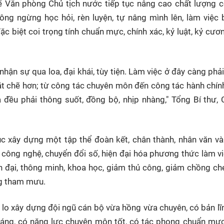
hể Văn phòng Chủ tịch nước tiếp tục nâng cao chất lượng 
ng ngừng học hỏi, rèn luyện, tự nâng mình lên, làm việc
ặc biệt coi trọng tính chuẩn mực, chính xác, kỷ luật, kỷ cươ
ận sự qua loa, đại khái, tùy tiện. Làm việc ở đây càng phải
t chẽ hơn; từ công tác chuyên môn đến công tác hành chính,
 cả đều phải thông suốt, đồng bộ, nhịp nhàng," Tổng Bí thư, 
tục xây dựng một tập thể đoàn kết, chân thành, nhân văn v
công nghệ, chuyển đổi số, hiện đại hóa phương thức làm vi
n đại, thông minh, khoa học, giảm thủ công, giảm chồng ch
ợng tham mưu.
 lo xây dựng đội ngũ cán bộ vừa hồng vừa chuyên, có bản lĩ
sáng, có năng lực chuyên môn tốt, có tác phong chuẩn mự