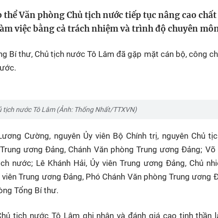
HTV Phim
HTV Sự kiện
HTV
p thể Văn phòng Chủ tịch nước tiếp tục nâng cao chất
 không
Phim truyền hình
Made By Vietnam
Cuộ
àm việc bằng cả trách nhiệm và trình độ chuyên môn
Cúp
Phim tài liệu
Ngày hội HTV
ng Bí thư, Chủ tịch nước Tô Lâm đã gặp mặt cán bộ, công ch
Cuộ
Innovation Fest
HT
nước.
Chung một tấm
SEA
 đình
lòng
hủ tịch nước Tô Lâm (Ảnh: Thống Nhất/TTXVN)
khác
ương Cường, nguyên Ủy viên Bộ Chính trị, nguyên Chủ tịc
 trình
hư Trung ương Đảng, Chánh Văn phòng Trung ương Đảng; Võ
ịch nước; Lê Khánh Hải, Ủy viên Trung ương Đảng, Chủ nh
y viên Trung ương Đảng, Phó Chánh Văn phòng Trung ương 
òng Tổng Bí thư.
 Chủ tịch nước Tô Lâm ghi nhận và đánh giá cao tinh thần 