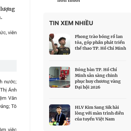
hơn muối
 Thể thao
 lượng
c đua xe đạp
.
 Truyền hình
TIN XEM NHIỀU
ức, viên
c đua offroad
Phong trào bóng rổ lan
V
tỏa, góp phần phát triển
thể thao TP. Hồ Chí Minh
 Games 33
Bóng bàn TP. Hồ Chí
Minh sẵn sàng chinh
h nước;
phục huy chương vàng
Đại hội 2026
 Thị Ánh
iệm Văn
Đảng; Tô
HLV Kim Sang Sik hài
lòng với màn trình diễn
của tuyển Việt Nam
làm việc