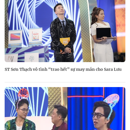
ST Sơn Thạch vô tình “trao hết” sự may mắn cho Sara Lưu