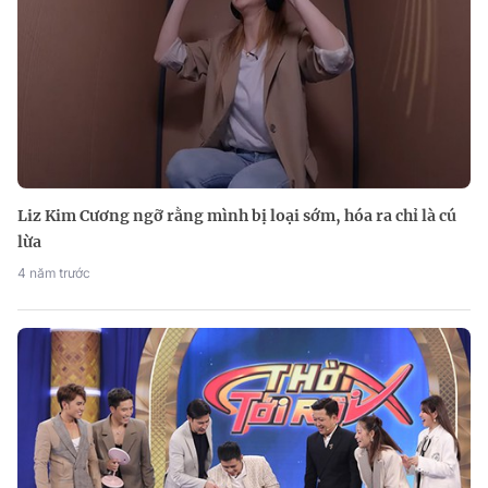
Liz Kim Cương ngỡ rằng mình bị loại sớm, hóa ra chỉ là cú
lừa
4 năm trước