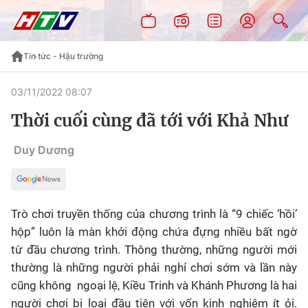
Tin tức - Hậu trường
03/11/2022 08:07
Thời cuối cùng đã tới với Khả Như
Duy Dương
Trò chơi truyền thống của chương trình là “9 chiếc ‘hồi’
hộp” luôn là màn khởi động chứa đựng nhiều bất ngờ
từ đầu chương trình. Thông thường, những người mới
thường là những người phải nghỉ chơi sớm và lần này
cũng không ngoại lệ, Kiều Trinh và Khánh Phương là hai
người chơi bị loại đầu tiên với vốn kinh nghiệm ít ỏi.