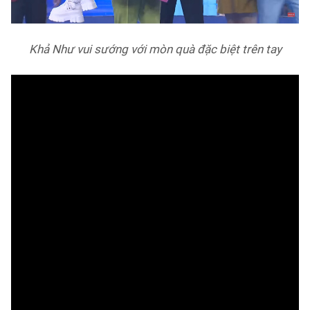
Khả Như vui sướng với mòn quà đặc biệt trên tay