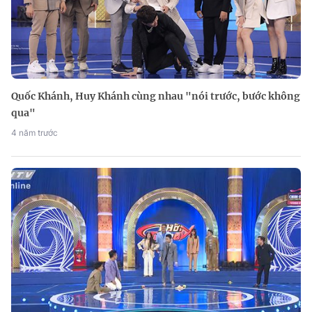
Quốc Khánh, Huy Khánh cùng nhau "nói trước, bước không
qua"
4 năm trước