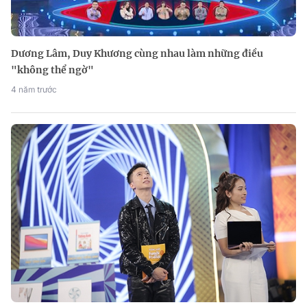
Dương Lâm, Duy Khương cùng nhau làm những điều
"không thể ngờ"
4 năm trước