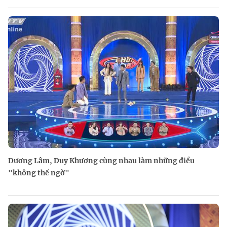
Dương Lâm, Duy Khương cùng nhau làm những điều
"không thể ngờ"