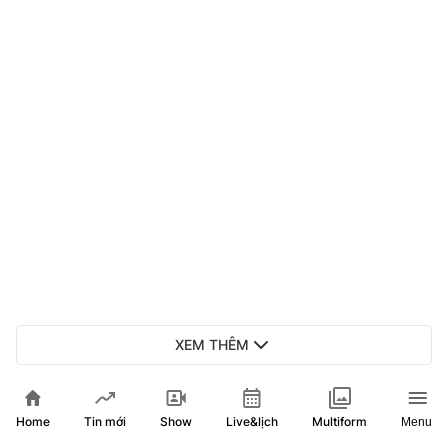
XEM THÊM
Home
Show
Live&lịch
Tin mới
Multiform
Menu