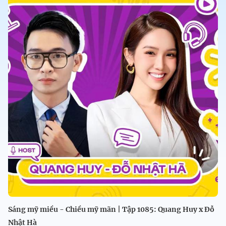
Sáng mỹ miều - Chiều mỹ mãn | Tập 1085: Quang Huy x Đỗ
Nhật Hà