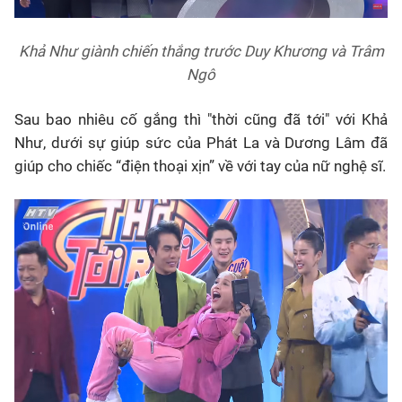
Khả Như giành chiến thắng trước Duy Khương và Trâm
Ngô
Sau bao nhiêu cố gắng thì "thời cũng đã tới" với Khả
Như, dưới sự giúp sức của Phát La và Dương Lâm đã
giúp cho chiếc “điện thoại xịn” về với tay của nữ nghệ sĩ.