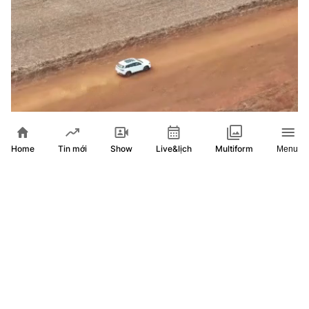
Home
Show
Live&lịch
Tin mới
Multiform
Menu
BYD ra mắt xe Hybrid sản xuất tại Brazil