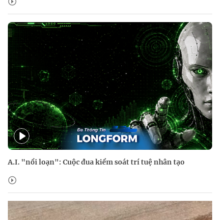
A.I. "nổi loạn": Cuộc đua kiểm soát trí tuệ nhân tạo