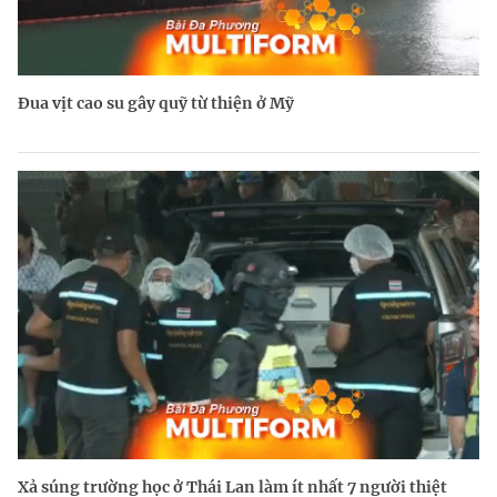
Đua vịt cao su gây quỹ từ thiện ở Mỹ
Xả súng trường học ở Thái Lan làm ít nhất 7 người thiệt