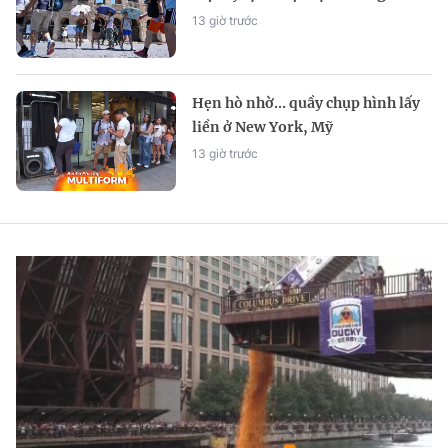
Đông Âu
13 giờ trước
Hẹn hò nhờ... quầy chụp hình lấy
liền ở New York, Mỹ
13 giờ trước