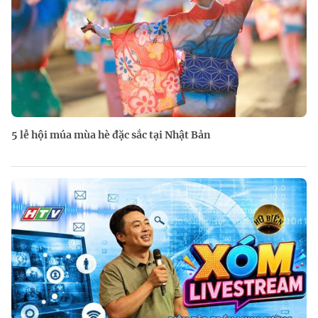
5 lễ hội múa mùa hè đặc sắc tại Nhật Bản