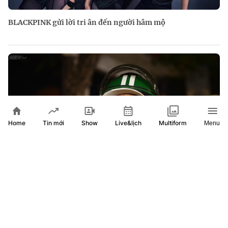
BLACKPINK gửi lời tri ân đến người hâm mộ
Home
Show
Live&lịch
Tin mới
Multiform
Menu
Người chung quanh ta | Tập 40: Người phụ nữ 62 tuổi với
những chuyến xe nghĩa tình