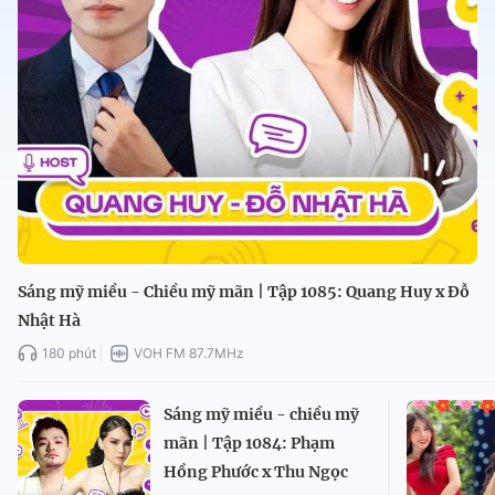
Sáng mỹ miều - Chiều mỹ mãn | Tập 1085: Quang Huy x Đỗ
Nhật Hà
180 phút
VOH FM 87.7MHz
Sáng mỹ miều - chiều mỹ
mãn | Tập 1084: Phạm
Hồng Phước x Thu Ngọc