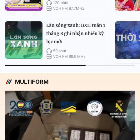
120 phút
VOH FM 87.7MHz
Làn sóng xanh: BXH tuần 1
tháng 8 ghi nhận nhiều kỷ
lục mới
59 phút
VOH FM 99.9 MHz
MULTIFORM