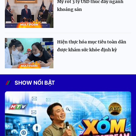
Mỹ rót 3 tỷ USD thúc đẩy ngành
khoáng sản
Hiện thực hóa mục tiêu toàn dân
được khám sức khỏe định kỳ
SHOW NỔI BẬT