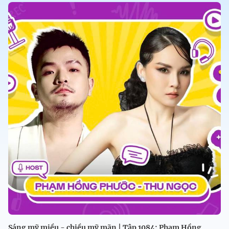
Sáng mỹ miều - chiều mỹ mãn | Tập 1084: Phạm Hồng