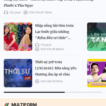
Phước x Thu Ngọc
120 phút
VOH FM 87.7MHz
Nhịp sống Sài Gòn trưa:
Lạc bước giữa những
"điểm đến tri thức"...
119 phút
VOH FM 95.6MHz
Thời sự 30P trưa
(7/8/2026): Bữa sáng yêu
thương ấm áp sẻ chia
VOH AM 610KHz
MULTIFORM