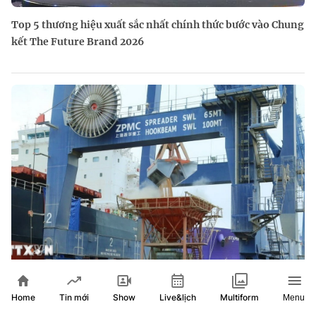
Top 5 thương hiệu xuất sắc nhất chính thức bước vào Chung
kết The Future Brand 2026
Nhà đầu tư Anh đề xuất siêu dự án Tổ hợp cảng biển 18 tỷ
Home
Show
Live&lịch
Tin mới
Multiform
Menu
USD tại Quảng Ninh