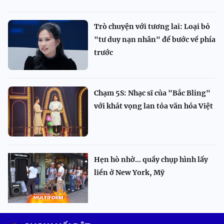
Trò chuyện với tương lai: Loại bỏ
"tư duy nạn nhân" để bước về phía
trước
Chạm 5S: Nhạc sĩ của "Bắc Bling"
với khát vọng lan tỏa văn hóa Việt
Hẹn hò nhờ... quầy chụp hình lấy
liền ở New York, Mỹ