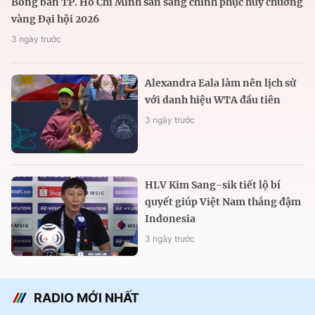
Bóng bàn TP. Hồ Chí Minh sẵn sàng chinh phục huy chương
vàng Đại hội 2026
3 ngày trước
Alexandra Eala làm nên lịch sử
với danh hiệu WTA đầu tiên
3 ngày trước
HLV Kim Sang-sik tiết lộ bí
quyết giúp Việt Nam thắng đậm
Indonesia
3 ngày trước
RADIO MỚI NHẤT