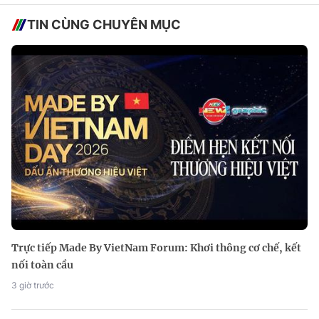
TIN CÙNG CHUYÊN MỤC
Trực tiếp Made By VietNam Forum: Khơi thông cơ chế, kết
nối toàn cầu
3 giờ trước