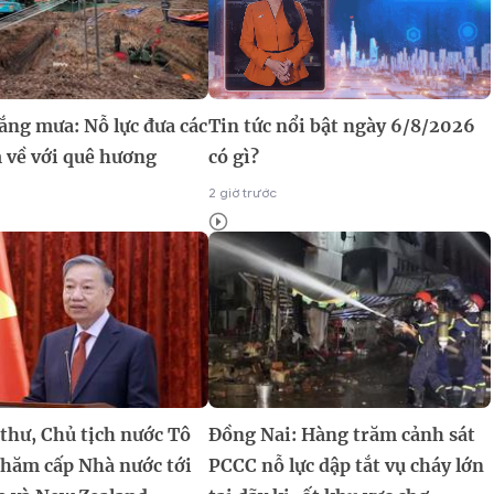
ắng mưa: Nỗ lực đưa các
Tin tức nổi bật ngày 6/8/2026
 về với quê hương
có gì?
2 giờ trước
thư, Chủ tịch nước Tô
Đồng Nai: Hàng trăm cảnh sát
thăm cấp Nhà nước tới
PCCC nỗ lực dập tắt vụ cháy lớn