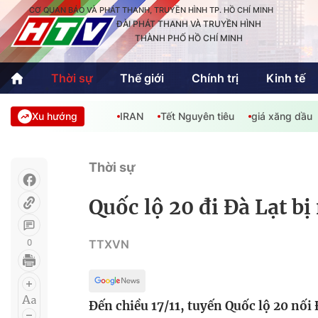
CƠ QUAN BÁO VÀ PHÁT THANH, TRUYỀN HÌNH TP. HỒ CHÍ MINH
ĐÀI PHÁT THANH VÀ TRUYỀN HÌNH
THÀNH PHỐ HỒ CHÍ MINH
Thời sự
Thế giới
Chính trị
Kinh tế
Xu hướng
IRAN
Tết Nguyên tiêu
giá xăng dầu
Thời sự
Thể thao
Văn hóa - G
Trong nước
Trong nướ
Thời sự
Quốc tế
Quốc tế
Quốc lộ 20 đi Đà Lạt bị
An Sinh
Sách hay cuối tuần
Thế giới
0
TTXVN
Kinh doanh
Công nghệ
Phóng sự
Đến chiều 17/11, tuyến Quốc lộ 20 nố