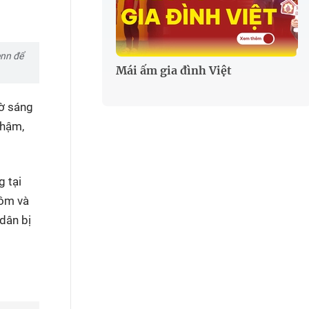
enn để
Mái ấm gia đình Việt
iờ sáng
chậm,
 tại
Nôm và
dân bị