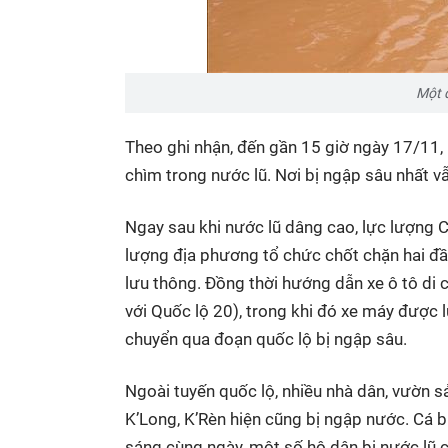
Một 
Theo ghi nhận, đến gần 15 giờ ngày 17/11,
chìm trong nước lũ. Nơi bị ngập sâu nhất v
Ngay sau khi nước lũ dâng cao, lực lượng 
lượng địa phương tổ chức chốt chặn hai đầ
lưu thông. Đồng thời hướng dẫn xe ô tô di
với Quốc lộ 20), trong khi đó xe máy được
chuyển qua đoạn quốc lộ bị ngập sâu.
Ngoài tuyến quốc lộ, nhiều nhà dân, vườn s
K’Long, K’Rèn hiện cũng bị ngập nước. Cá 
sáng cùng ngày, một số hộ dân bị nước lũ 