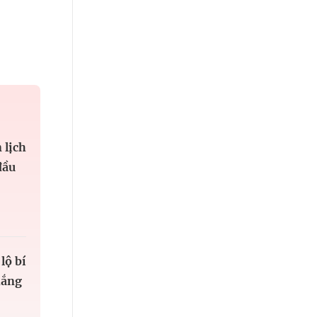
 lịch
đầu
lộ bí
hắng