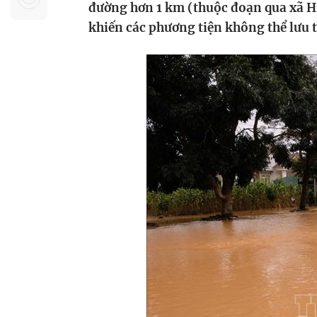
đường hơn 1 km (thuộc đoạn qua xã H
Sự kiện quan tâm
Chuyên đề
HTV Show
khiến các phương tiện không thể lưu 
Không gian văn hóa
Thành phố
Hồ Chí Minh
ngủ
Chuyển đổi số
Chậm
Bé xem gì
Mái ấm gia
Việt
Các show 
Các chương
khác