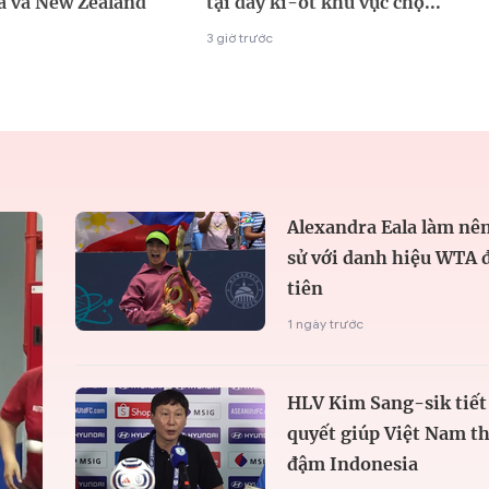
a và New Zealand
tại dãy ki-ốt khu vực chợ...
3 giờ trước
Alexandra Eala làm nên
sử với danh hiệu WTA 
tiên
1 ngày trước
HLV Kim Sang-sik tiết 
quyết giúp Việt Nam t
đậm Indonesia