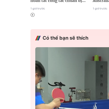
hoàn tất công tác chuẩn bị...
Australi
1 giờ trước
1 giờ trước
Có thể bạn sẽ thích