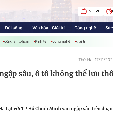
TV LIVE
Đời sống
Văn hóa - Giải trí
Công nghệ
Sức
công an tphcm
Kinh tế
công nghệ
giải trí
iải trí
Giáo dục
Kinh tế
Chí
c
Thứ Hai 17/11/202
 ngập sâu, ô tô không thể lưu th
Sức khỏe
Đời sống
Khán giả HTV
Chuyện chúng tôi
i Đà Lạt với TP Hồ Chính Minh vẫn ngập sâu trên đoạn