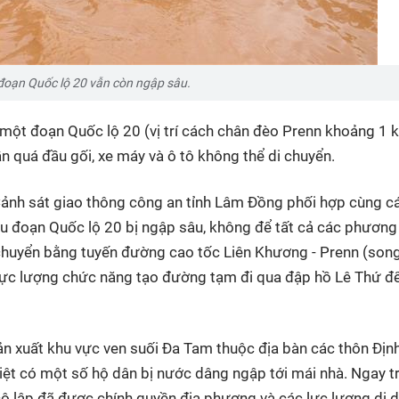
đoạn Quốc lộ 20 vẫn còn ngập sâu.
 một đoạn Quốc lộ 20 (vị trí cách chân đèo Prenn khoảng 1 
ẫn quá đầu gối, xe máy và ô tô không thể di chuyển.
Cảnh sát giao thông công an tỉnh Lâm Đồng phối hợp cùng c
u đoạn Quốc lộ 20 bị ngập sâu, không để tất cả các phương 
 chuyển bằng tuyến đường cao tốc Liên Khương - Prenn (son
 lực lượng chức năng tạo đường tạm đi qua đập hồ Lê Thứ để
ản xuất khu vực ven suối Đa Tam thuộc địa bàn các thôn Định
biệt có một số hộ dân bị nước dâng ngập tới mái nhà. Ngay t
cô lập đã được chính quyền địa phương và các lực lượng di d