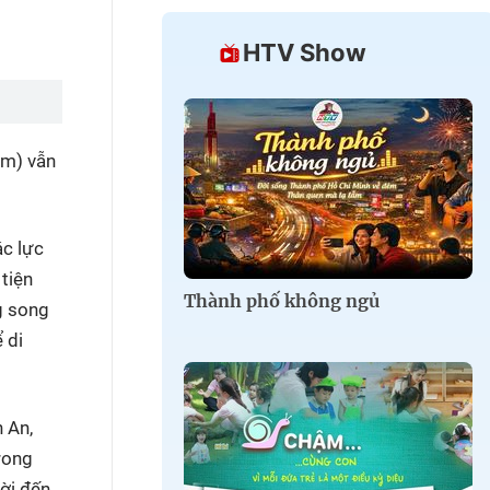
HTV Show
km) vẫn
ác lực
tiện
Thành phố không ngủ
g song
 di
 An,
rong
ời đến