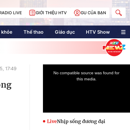
RADIO LIVE
GIỚI THIỆU HTV
GU CỦA BẠN
 khỏe
Thể thao
Giáo dục
HTV Show
nh trị
Multimedia
Multiform
Longform
NewZgraphic
5, 17:49
Doanh nhân Sài
Gòn
ông
Các trang liên kết
Live
Nhịp sống đương đại