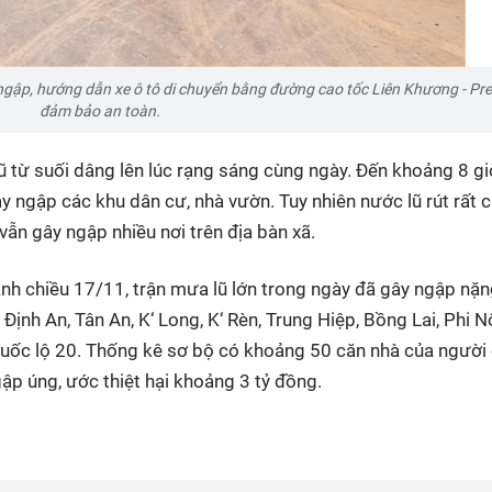
gập, hướng dẫn xe ô tô di chuyển bằng đường cao tốc Liên Khương - Pr
đảm bảo an toàn.
 từ suối dâng lên lúc rạng sáng cùng ngày. Đến khoảng 8 g
gây ngập các khu dân cư, nhà vườn. Tuy nhiên nước lũ rút rất 
ẫn gây ngập nhiều nơi trên địa bàn xã.
 chiều 17/11, trận mưa lũ lớn trong ngày đã gây ngập nặng
Định An, Tân An, K‘ Long, K‘ Rèn, Trung Hiệp, Bồng Lai, Phi 
uốc lộ 20. Thống kê sơ bộ có khoảng 50 căn nhà của người 
ập úng, ước thiệt hại khoảng 3 tỷ đồng.