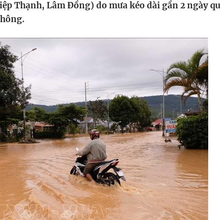
iệp Thạnh, Lâm Đồng) do mưa kéo dài gần 2 ngày q
HTV Phim
HTV Sự kiện
HTV
thông.
 không
Phim truyền hình
Made By Vietnam
Cuộ
Cúp
Phim tài liệu
Ngày hội HTV
Cuộ
Innovation Fest
HT
Chung một tấm
SEA
 đình
lòng
khác
 trình