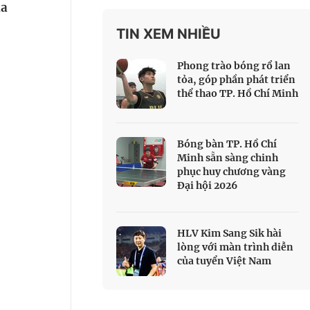
ua
 Thể thao
TIN XEM NHIỀU
c đua xe đạp
 Truyền hình
Phong trào bóng rổ lan
c đua offroad
tỏa, góp phần phát triển
thể thao TP. Hồ Chí Minh
V
 Games 33
Bóng bàn TP. Hồ Chí
Minh sẵn sàng chinh
phục huy chương vàng
Đại hội 2026
HLV Kim Sang Sik hài
lòng với màn trình diễn
của tuyển Việt Nam