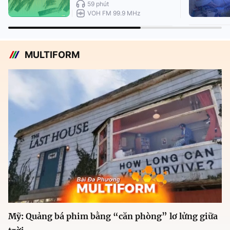
59 phút
VOH FM 99.9 MHz
MULTIFORM
Mỹ: Quảng bá phim bằng “căn phòng” lơ lửng giữa