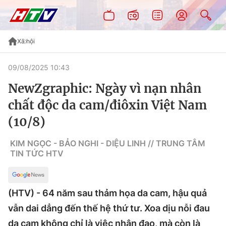
Xã hội
09/08/2025 10:43
NewZgraphic: Ngày vì nạn nhân
chất độc da cam/điôxin Việt Nam
(10/8)
KIM NGỌC - BẢO NGHI - DIỆU LINH // TRUNG TÂM
TIN TỨC HTV
(HTV) - 64 năm sau thảm họa da cam, hậu quả
vẫn dai dẳng đến thế hệ thứ tư. Xoa dịu nỗi đau
da cam không chỉ là việc nhân đạo, mà còn là