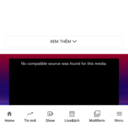
XEM THÊM
Live
Phim tài liệu: Sáng mãi một niềm tin - Thanh
Home
Show
Live&lịch
Tin mới
Multiform
Menu
niên với không gian văn hóa Hồ Chí Minh