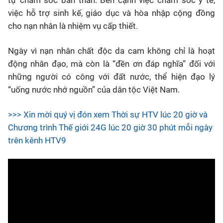
tự chăm sóc bản thân. Bên cạnh việc chăm sóc y tế,
việc hỗ trợ sinh kế, giáo dục và hòa nhập cộng đồng
cho nạn nhân là nhiệm vụ cấp thiết.
Ngày vì nạn nhân chất độc da cam không chỉ là hoạt
động nhân đạo, mà còn là “đền ơn đáp nghĩa” đối với
những người có công với đất nước, thể hiện đạo lý
“uống nước nhớ nguồn” của dân tộc Việt Nam.
>>> Xin mời quý vị đón xem Thời sự HTV lúc 20 giờ và
Chương trình Thế giới 24G lúc 20 giờ 30 phút mỗi ngày
trên kênh HTV9