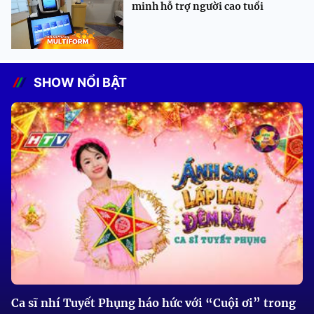
minh hỗ trợ người cao tuổi
SHOW NỔI BẬT
Ca sĩ nhí Tuyết Phụng háo hức với “Cuội ơi” trong