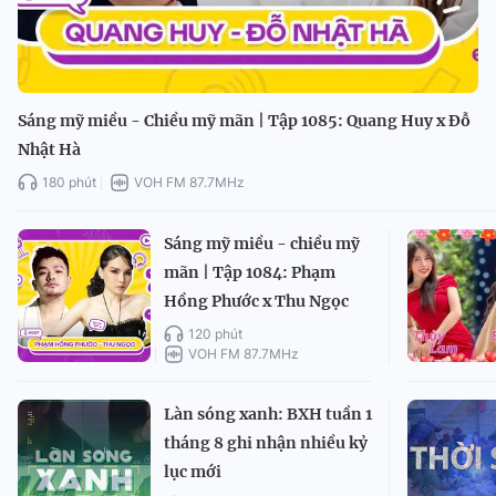
Sáng mỹ miều - Chiều mỹ mãn | Tập 1085: Quang Huy x Đỗ
Nhật Hà
180 phút
VOH FM 87.7MHz
Sáng mỹ miều - chiều mỹ
mãn | Tập 1084: Phạm
Hồng Phước x Thu Ngọc
120 phút
VOH FM 87.7MHz
Làn sóng xanh: BXH tuần 1
tháng 8 ghi nhận nhiều kỷ
lục mới