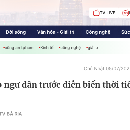
TV LIVE
Đời sống
Văn hóa - Giải trí
Công nghệ
Sức
công an tphcm
Kinh tế
công nghệ
giải trí
iải trí
Giáo dục
Kinh tế
Chí
c
Chủ Nhật 05/07/2026
 ngư dân trước diễn biến thời ti
Sức khỏe
Đời sống
Khán giả HTV
Chuyện chúng tôi
V BÀ RỊA