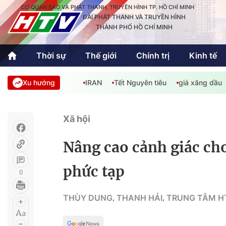
CƠ QUAN BÁO VÀ PHÁT THANH, TRUYỀN HÌNH TP. HỒ CHÍ MINH
ĐÀI PHÁT THANH VÀ TRUYỀN HÌNH
THÀNH PHỐ HỒ CHÍ MINH
Thời sự
Thế giới
Chính trị
Kinh tế
Xu hướng
IRAN
Tết Nguyên tiêu
giá xăng dầu
Thời sự
Thể thao
Văn hóa - G
Trong nước
Trong nướ
Xã hội
Quốc tế
Quốc tế
Nâng cao cảnh giác cho
An Sinh
Sách hay cuối tuần
Thế giới
phức tạp
0
Kinh doanh
Công nghệ
Phóng sự
THÙY DUNG
THANH HẢI
TRUNG TÂM HT
,
,