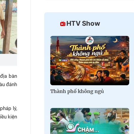
HTV Show
 địa bàn
tàu đánh
Thành phố không ngủ
pháp lý,
iều kiện