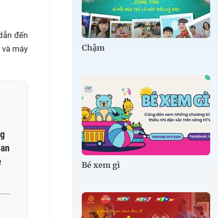
 dẫn đến
Chậm
n và máy
ng
 an
ề
Bé xem gì