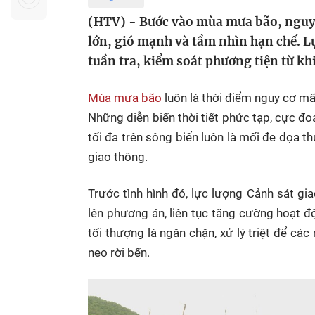
Sự kiện quan tâm
Chuyên đề
HTV Show
(HTV) - Bước vào mùa mưa bão, nguy 
Không gian văn hóa
Thành phố
lớn, gió mạnh và tầm nhìn hạn chế. L
Hồ Chí Minh
ngủ
tuần tra, kiểm soát phương tiện từ khi
Chuyển đổi số
Chậm
Mùa mưa bão
luôn là thời điểm nguy cơ m
Bé xem gì
Những diễn biến thời tiết phức tạp, cực đo
Mái ấm gia
tối đa trên sông biển luôn là mối đe dọa t
Việt
giao thông.
Các show 
Trước tình hình đó, lực lượng Cảnh sát g
Các chương
lên phương án, liên tục tăng cường hoạt độ
khác
tối thượng là ngăn chặn, xử lý triệt để cá
neo rời bến.