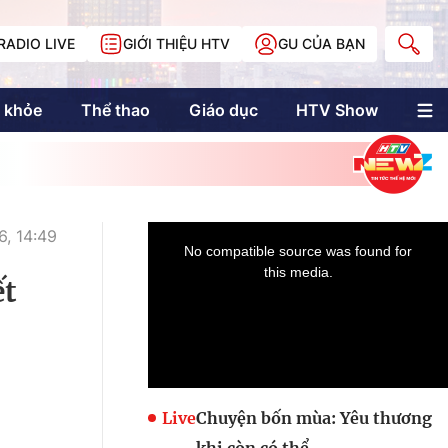
RADIO LIVE
GIỚI THIỆU HTV
GU CỦA BẠN
 khỏe
Thể thao
Giáo dục
HTV Show
nh trị
Multimedia
Multiform
Longform
NewZgraphic
, 14:49
Doanh nhân Sài
Gòn
ết
Các trang liên kết
Live
Chuyện bốn mùa: Yêu thương