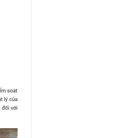
iểm soát
t lý của
 đối với