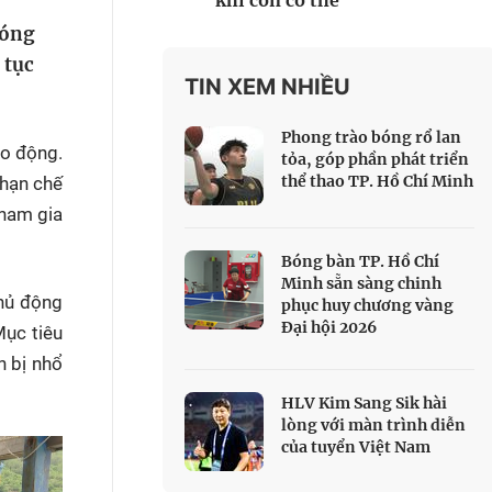
khi còn có thể
 Thể thao
sóng
c đua xe đạp
 tục
 Truyền hình
TIN XEM NHIỀU
c đua offroad
Phong trào bóng rổ lan
V
áo động.
tỏa, góp phần phát triển
thể thao TP. Hồ Chí Minh
 hạn chế
 Games 33
tham gia
Bóng bàn TP. Hồ Chí
Minh sẵn sàng chinh
chủ động
phục huy chương vàng
Đại hội 2026
Mục tiêu
n bị nhổ
HLV Kim Sang Sik hài
lòng với màn trình diễn
của tuyển Việt Nam