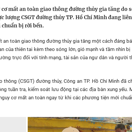
HTV Phim
HTV Sự kiện
HTV
cơ mất an toàn giao thông đường thủy gia tăng do 
 không
Phim truyền hình
Made By Vietnam
Cuộ
ực lượng CSGT đường thủy TP. Hồ Chí Minh đang liên
Cúp
 chuẩn bị rời bến.
Phim tài liệu
Ngày hội HTV
Cuộ
Innovation Fest
HT
ất an toàn giao thông đường thủy gia tăng một cách đáng b
Chung một tấm
an của thiên tai kèm theo sóng lớn, gió mạnh và tầm nhìn bị
SEA
 đình
lòng
hường trực đối với tính mạng, tài sản của ngư dân và người 
khác
iao thông (CSGT) đường thủy, Công an TP. Hồ Chí Minh đã 
 trình
ng tuần tra, kiểm soát lưu động tại các địa bàn xung yếu. 
c nguy cơ mất an toàn ngay từ khi các phương tiện mới chuẩ