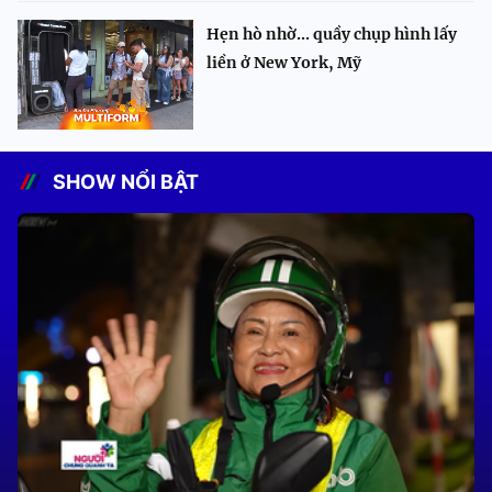
Hẹn hò nhờ... quầy chụp hình lấy
liền ở New York, Mỹ
SHOW NỔI BẬT