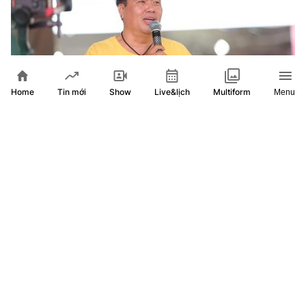
Home
Show
Live&lịch
Tin mới
Multiform
Menu
Hoàng Mập bất ngờ xuất hiện, hỗ trợ các em nhỏ đồng
hương