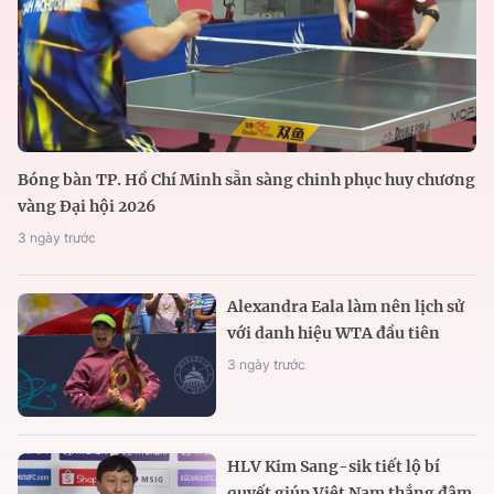
Bóng bàn TP. Hồ Chí Minh sẵn sàng chinh phục huy chương
vàng Đại hội 2026
3 ngày trước
Alexandra Eala làm nên lịch sử
với danh hiệu WTA đầu tiên
3 ngày trước
HLV Kim Sang-sik tiết lộ bí
quyết giúp Việt Nam thắng đậm