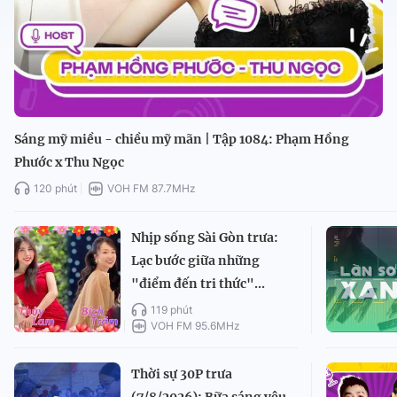
Sáng mỹ miều - chiều mỹ mãn | Tập 1084: Phạm Hồng
Phước x Thu Ngọc
120 phút
VOH FM 87.7MHz
Nhịp sống Sài Gòn trưa:
Lạc bước giữa những
"điểm đến tri thức"...
119 phút
VOH FM 95.6MHz
Thời sự 30P trưa
(7/8/2026): Bữa sáng yêu