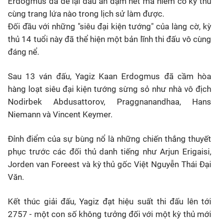
Erdogmus đã để lại dấu ấn đậm nét mà hiếm có kỳ thủ
cùng trang lứa nào trong lịch sử làm được.
Đối đầu với những "siêu đại kiện tướng" của làng cờ, kỳ
thủ 14 tuổi này đã thể hiện một bản lĩnh thi đấu vô cùng
đáng nể.
Sau 13 ván đấu, Yagiz Kaan Erdogmus đã cầm hòa
hàng loạt siêu đại kiện tướng sừng sỏ như nhà vô địch
Nodirbek Abdusattorov, Praggnanandhaa, Hans
Niemann và Vincent Keymer.
Đỉnh điểm của sự bùng nổ là những chiến thắng thuyết
phục trước các đối thủ danh tiếng như Arjun Erigaisi,
Jorden van Foreest và kỳ thủ gốc Việt Nguyễn Thái Đại
Văn.
Kết thúc giải đấu, Yagiz đạt hiệu suất thi đấu lên tới
2757
- một con số không tưởng đối với một kỳ thủ mới