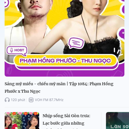
Sáng mỹ miều - chiều mỹ mãn | Tập 1084: Phạm Hồng
Phước x Thu Ngọc
120 phút
VOH FM 87.7MHz
Nhịp sống Sài Gòn trưa:
Lạc bước giữa những