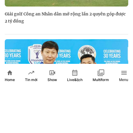
Giải golf Công an Nhân dân mở rộng lần 2 quyên góp được
2 tỷ đồng
Home
Show
Live&lịch
Tin mới
Multiform
Menu
HLV Kim Sang Sik quyết tâm giữ ngôi đầu bảng