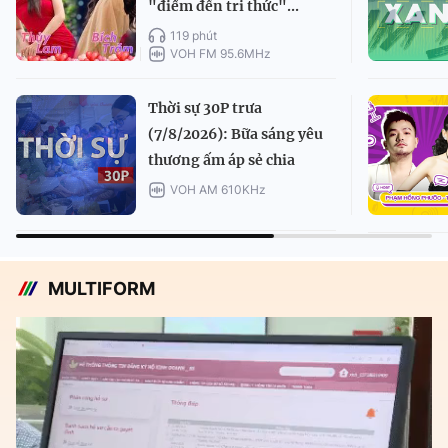
"điểm đến tri thức"...
119 phút
VOH FM 95.6MHz
Thời sự 30P trưa
(7/8/2026): Bữa sáng yêu
thương ấm áp sẻ chia
VOH AM 610KHz
MULTIFORM