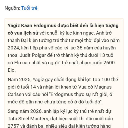
Nguồn:
Tuổi trẻ
Yagiz Kaan Erdogmus được biết đến là hiện tượng
cờ vua lịch sử
với chuỗi kỷ lục kinh ngạc. Anh trở
thành Đại kiện tướng trẻ thứ tư mọi thời đại vào năm
2024, liên tiếp phá vỡ các kỷ lục 35 năm của huyền
thoại Judit Polgar để trở thành kỳ thủ dưới 13 tuổi
có Elo cao nhất và người trẻ nhất chạm mốc 2600
Elo.
Năm 2025, Yagiz gây chấn động khi lọt Top 100 thế
giới ở tuổi 14 và nhận lời khen từ Vua cờ Magnus
Carlsen với câu nói "Erdogmus thực sự rất giỏi, ở
mức độ gần như chưa từng có ở độ tuổi đó".
Sang năm 2026, anh lập kỷ lục kỳ thủ trẻ nhất dự
Tata Steel Masters, đạt hiệu suất thi đấu xuất sắc
2757 và đánh bại nhiều siêu đại kiện tướng hàng