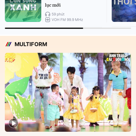
lục mới
59 phút
VOH FM 99.9 MHz
MULTIFORM