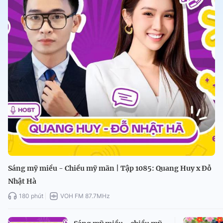
Sáng mỹ miều - Chiều mỹ mãn | Tập 1085: Quang Huy x Đỗ
Nhật Hà
180 phút
VOH FM 87.7MHz