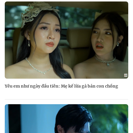
Yêu em như ngày đầu tiên: Mẹ kế lừa gả bán con chồng