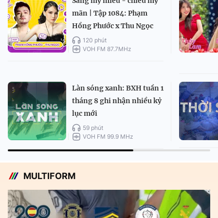
Sáng mỹ miều - chiều mỹ
mãn | Tập 1084: Phạm
Hồng Phước x Thu Ngọc
120 phút
VOH FM 87.7MHz
Làn sóng xanh: BXH tuần 1
tháng 8 ghi nhận nhiều kỷ
lục mới
59 phút
VOH FM 99.9 MHz
MULTIFORM