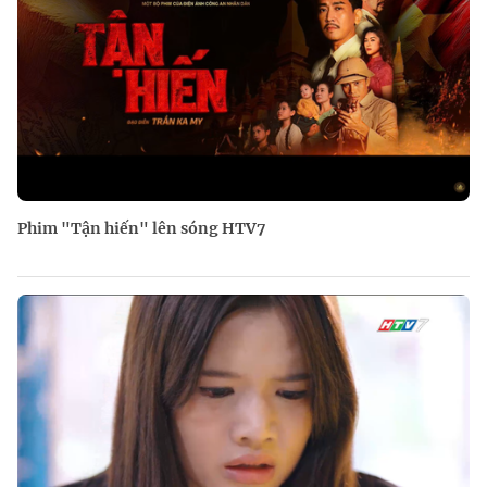
Phim "Tận hiến" lên sóng HTV7