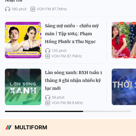
Nhật Hà
180 phút
VOH FM 87.7MHz
Sáng mỹ miều - chiều mỹ
mãn | Tập 1084: Phạm
Hồng Phước x Thu Ngọc
120 phút
VOH FM 87.7MHz
Làn sóng xanh: BXH tuần 1
tháng 8 ghi nhận nhiều kỷ
lục mới
59 phút
VOH FM 99.9 MHz
MULTIFORM