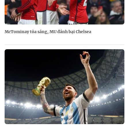
McTominay tỏa sáng, MU đánh bại Chelsea