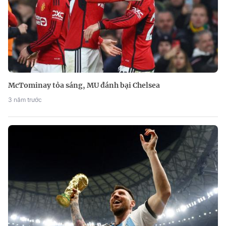
McTominay tỏa sáng, MU đánh bại Chelsea
3 năm trước