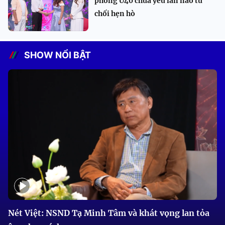
phòng U40 chưa yêu lần nào từ
chối hẹn hò
SHOW NỔI BẬT
Nét Việt: NSND Tạ Minh Tâm và khát vọng lan tỏa