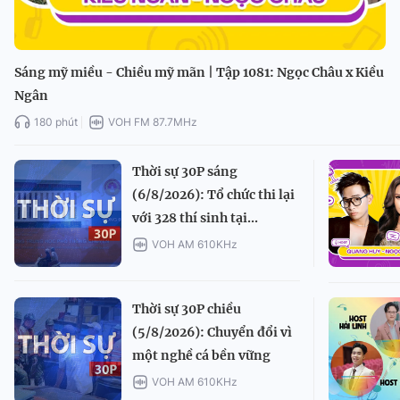
Sáng mỹ miều - Chiều mỹ mãn | Tập 1081: Ngọc Châu x Kiều
Ngân
180 phút
VOH FM 87.7MHz
Thời sự 30P sáng
(6/8/2026): Tổ chức thi lại
với 328 thí sinh tại...
VOH AM 610KHz
Thời sự 30P chiều
(5/8/2026): Chuyển đổi vì
một nghề cá bền vững
VOH AM 610KHz