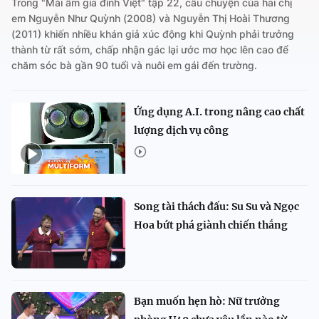
Trong "Mái ấm gia đình Việt" tập 22, câu chuyện của hai chị
em Nguyễn Như Quỳnh (2008) và Nguyễn Thị Hoài Thương
(2011) khiến nhiều khán giả xúc động khi Quỳnh phải trưởng
thành từ rất sớm, chấp nhận gác lại ước mơ học lên cao để
chăm sóc bà gần 90 tuổi và nuôi em gái đến trường.
Ứng dụng A.I. trong nâng cao chất
lượng dịch vụ công
Song tài thách đấu: Su Su và Ngọc
Hoa bứt phá giành chiến thắng
Bạn muốn hẹn hò: Nữ trưởng