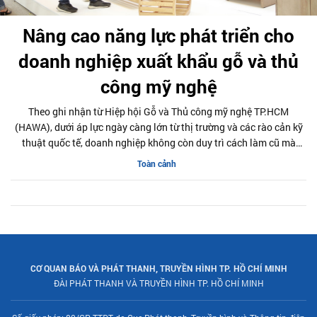
Nâng cao năng lực phát triển cho
doanh nghiệp xuất khẩu gỗ và thủ
công mỹ nghệ
Theo ghi nhận từ Hiệp hội Gỗ và Thủ công mỹ nghệ TP.HCM
(HAWA), dưới áp lực ngày càng lớn từ thị trường và các rào cản kỹ
thuật quốc tế, doanh nghiệp không còn duy trì cách làm cũ mà
buộc phải tái cấu trúc toàn diện hoạt động sản xuất - kinh doanh.
Toàn cảnh
Một trong những thay đổi rõ nét là sự dịch chuyển trong tư duy
phát triển.
CƠ QUAN BÁO VÀ PHÁT THANH, TRUYỀN HÌNH TP. HỒ CHÍ MINH
ĐÀI PHÁT THANH VÀ TRUYỀN HÌNH TP. HỒ CHÍ MINH