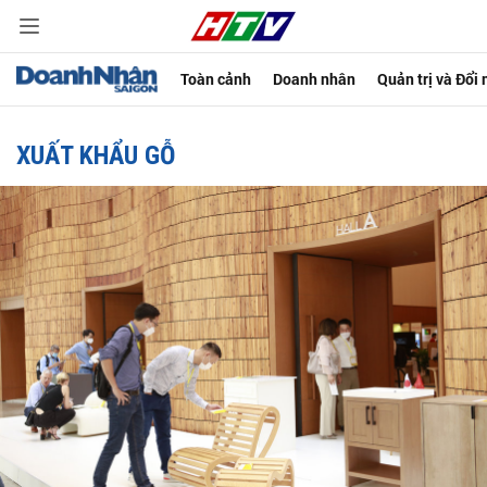
Toàn cảnh
Doanh nhân
Quản trị và Đổi
XUẤT KHẨU GỖ