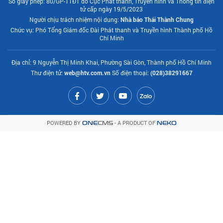
Số giấy phép: 80/GP-TTĐT do Cục Phát thanh, Truyền hình và Thông tin điện
tử cấp ngày 19/5/2023
Người chịu trách nhiệm nội dung:
Nhà báo Thái Thành Chung
Chức vụ: Phó Tổng Giám đốc Đài Phát thanh và Truyền hình Thành phố Hồ
Chí Minh
Địa chỉ: 9 Nguyễn Thị Minh Khai, Phường Sài Gòn, Thành phố Hồ Chí Minh
Thư điện tử:
web@htv.com.vn
Số điện thoại:
(028)38291667
POWERED BY
- A PRODUCT OF
ONE
CMS
NEKO