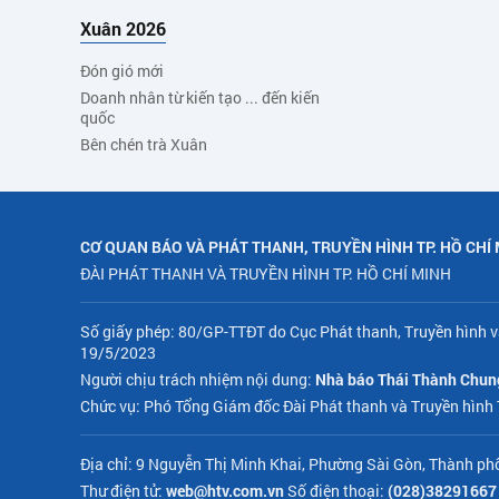
Xuân 2026
Đón gió mới
Doanh nhân từ kiến tạo ... đến kiến
quốc
Bên chén trà Xuân
CƠ QUAN BÁO VÀ PHÁT THANH, TRUYỀN HÌNH TP. HỒ CHÍ
ĐÀI PHÁT THANH VÀ TRUYỀN HÌNH TP. HỒ CHÍ MINH
Số giấy phép: 80/GP-TTĐT do Cục Phát thanh, Truyền hình v
19/5/2023
Người chịu trách nhiệm nội dung:
Nhà báo Thái Thành Chun
Chức vụ: Phó Tổng Giám đốc Đài Phát thanh và Truyền hình
Địa chỉ: 9 Nguyễn Thị Minh Khai, Phường Sài Gòn, Thành ph
Thư điện tử:
web@htv.com.vn
Số điện thoại:
(028)38291667