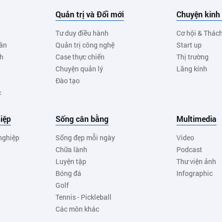
Quản trị và Đổi mới
Chuyện kinh
Tư duy điều hành
Cơ hội & Thác
ân
Quản trị công nghệ
Start up
nh
Case thực chiến
Thị trường
Chuyện quản lý
Lăng kính
Đào tạo
c
iệp
Sống cân bằng
Multimedia
nghiệp
Sống đẹp mỗi ngày
Video
Chữa lành
Podcast
Luyện tập
Thư viện ảnh
Bóng đá
Infographic
Golf
Tennis - Pickleball
Các môn khác