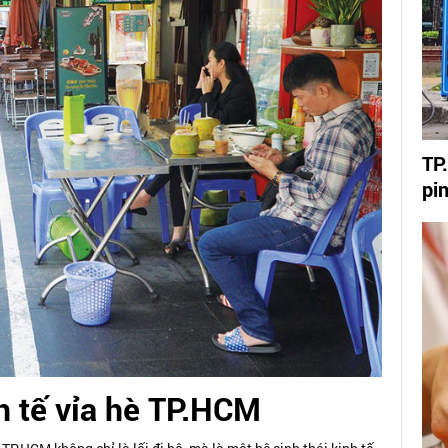
TP
pi
h tế vỉa hè TP.HCM