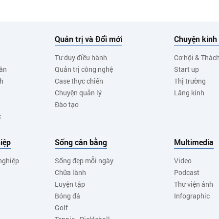
Quản trị và Đổi mới
Chuyện kinh
Tư duy điều hành
Cơ hội & Thác
ân
Quản trị công nghệ
Start up
nh
Case thực chiến
Thị trường
Chuyện quản lý
Lăng kính
Đào tạo
c
iệp
Sống cân bằng
Multimedia
nghiệp
Sống đẹp mỗi ngày
Video
Chữa lành
Podcast
Luyện tập
Thư viện ảnh
Bóng đá
Infographic
Golf