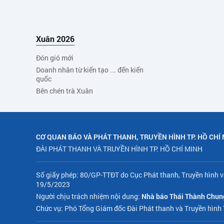
Xuân 2026
Đón gió mới
Doanh nhân từ kiến tạo ... đến kiến
quốc
Bên chén trà Xuân
CƠ QUAN BÁO VÀ PHÁT THANH, TRUYỀN HÌNH TP. HỒ CHÍ
ĐÀI PHÁT THANH VÀ TRUYỀN HÌNH TP. HỒ CHÍ MINH
Số giấy phép: 80/GP-TTĐT do Cục Phát thanh, Truyền hình v
19/5/2023
Người chịu trách nhiệm nội dung:
Nhà báo Thái Thành Chun
Chức vụ: Phó Tổng Giám đốc Đài Phát thanh và Truyền hình