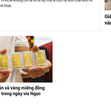
TP.HCM không chỉ là lối đi bộ, mà là một hệ sinh thái kinh tế
nh thức.
Gi
và
ẫn và vàng miếng đồng
g trong ngày vía Ngọc