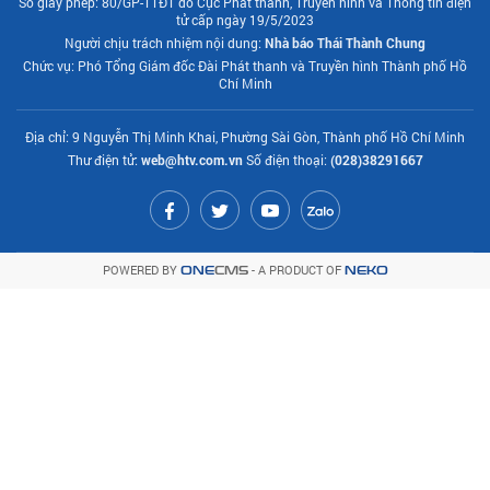
Số giấy phép: 80/GP-TTĐT do Cục Phát thanh, Truyền hình và Thông tin điện
tử cấp ngày 19/5/2023
Người chịu trách nhiệm nội dung:
Nhà báo Thái Thành Chung
Chức vụ: Phó Tổng Giám đốc Đài Phát thanh và Truyền hình Thành phố Hồ
Chí Minh
Địa chỉ: 9 Nguyễn Thị Minh Khai, Phường Sài Gòn, Thành phố Hồ Chí Minh
Thư điện tử:
web@htv.com.vn
Số điện thoại:
(028)38291667
POWERED BY
- A PRODUCT OF
ONE
CMS
NEKO