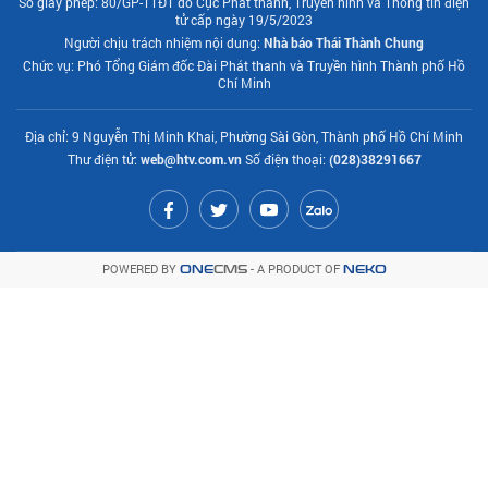
Số giấy phép: 80/GP-TTĐT do Cục Phát thanh, Truyền hình và Thông tin điện
tử cấp ngày 19/5/2023
Người chịu trách nhiệm nội dung:
Nhà báo Thái Thành Chung
Chức vụ: Phó Tổng Giám đốc Đài Phát thanh và Truyền hình Thành phố Hồ
Chí Minh
Địa chỉ: 9 Nguyễn Thị Minh Khai, Phường Sài Gòn, Thành phố Hồ Chí Minh
Thư điện tử:
web@htv.com.vn
Số điện thoại:
(028)38291667
POWERED BY
- A PRODUCT OF
ONE
CMS
NEKO