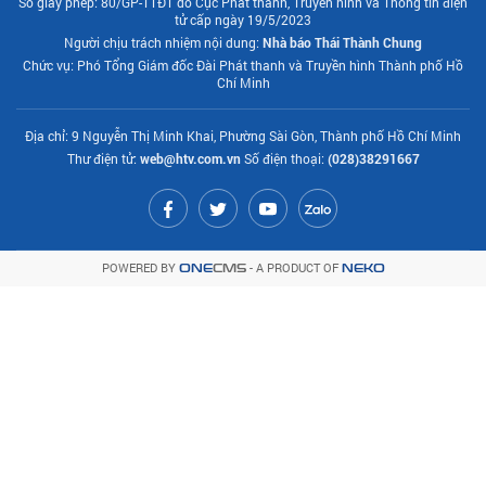
Số giấy phép: 80/GP-TTĐT do Cục Phát thanh, Truyền hình và Thông tin điện
tử cấp ngày 19/5/2023
Người chịu trách nhiệm nội dung:
Nhà báo Thái Thành Chung
Chức vụ: Phó Tổng Giám đốc Đài Phát thanh và Truyền hình Thành phố Hồ
Chí Minh
Địa chỉ: 9 Nguyễn Thị Minh Khai, Phường Sài Gòn, Thành phố Hồ Chí Minh
Thư điện tử:
web@htv.com.vn
Số điện thoại:
(028)38291667
POWERED BY
- A PRODUCT OF
ONE
CMS
NEKO