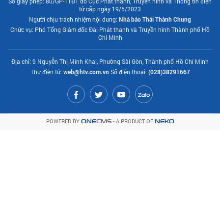
Số giấy phép: 80/GP-TTĐT do Cục Phát thanh, Truyền hình và Thông tin điện
tử cấp ngày 19/5/2023
Người chịu trách nhiệm nội dung:
Nhà báo Thái Thành Chung
Chức vụ: Phó Tổng Giám đốc Đài Phát thanh và Truyền hình Thành phố Hồ
Chí Minh
Địa chỉ: 9 Nguyễn Thị Minh Khai, Phường Sài Gòn, Thành phố Hồ Chí Minh
Thư điện tử:
web@htv.com.vn
Số điện thoại:
(028)38291667
POWERED BY
- A PRODUCT OF
ONE
CMS
NEKO