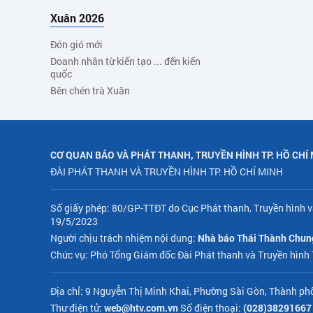
Xuân 2026
Đón gió mới
Doanh nhân từ kiến tạo ... đến kiến
quốc
Bên chén trà Xuân
CƠ QUAN BÁO VÀ PHÁT THANH, TRUYỀN HÌNH TP. HỒ CHÍ
ĐÀI PHÁT THANH VÀ TRUYỀN HÌNH TP. HỒ CHÍ MINH
Số giấy phép: 80/GP-TTĐT do Cục Phát thanh, Truyền hình v
19/5/2023
Người chịu trách nhiệm nội dung:
Nhà báo Thái Thành Chun
Chức vụ: Phó Tổng Giám đốc Đài Phát thanh và Truyền hình
Địa chỉ: 9 Nguyễn Thị Minh Khai, Phường Sài Gòn, Thành ph
Thư điện tử:
web@htv.com.vn
Số điện thoại:
(028)38291667