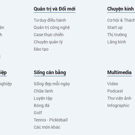
Quản trị và Đổi mới
Chuyện kinh
Tư duy điều hành
Cơ hội & Thác
ân
Quản trị công nghệ
Start up
nh
Case thực chiến
Thị trường
Chuyện quản lý
Lăng kính
Đào tạo
c
iệp
Sống cân bằng
Multimedia
nghiệp
Sống đẹp mỗi ngày
Video
Chữa lành
Podcast
Luyện tập
Thư viện ảnh
Bóng đá
Infographic
Golf
Tennis - Pickleball
Các môn khác