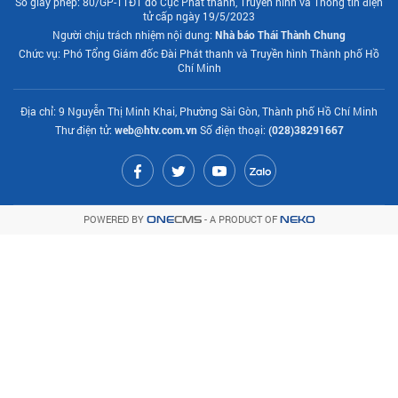
Số giấy phép: 80/GP-TTĐT do Cục Phát thanh, Truyền hình và Thông tin điện
tử cấp ngày 19/5/2023
Người chịu trách nhiệm nội dung:
Nhà báo Thái Thành Chung
Chức vụ: Phó Tổng Giám đốc Đài Phát thanh và Truyền hình Thành phố Hồ
Chí Minh
Địa chỉ: 9 Nguyễn Thị Minh Khai, Phường Sài Gòn, Thành phố Hồ Chí Minh
Thư điện tử:
web@htv.com.vn
Số điện thoại:
(028)38291667
POWERED BY
- A PRODUCT OF
ONE
CMS
NEKO