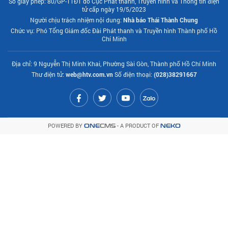
Số giấy phép: 80/GP-TTĐT do Cục Phát thanh, Truyền hình và Thông tin điện
tử cấp ngày 19/5/2023
Người chịu trách nhiệm nội dung:
Nhà báo Thái Thành Chung
Chức vụ: Phó Tổng Giám đốc Đài Phát thanh và Truyền hình Thành phố Hồ
Chí Minh
Địa chỉ: 9 Nguyễn Thị Minh Khai, Phường Sài Gòn, Thành phố Hồ Chí Minh
Thư điện tử:
web@htv.com.vn
Số điện thoại:
(028)38291667
POWERED BY
- A PRODUCT OF
ONE
CMS
NEKO